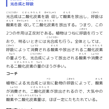
光合成
と
呼吸
こうごうせい
にさんかたんそ
きゅうしゅう
さんそ
こきゅう
光合成
は
二酸化炭素
を
吸収
して
酸素
を放出し，
呼吸
は
さんそ
きゅうしゅう
にさんかたんそ
酸素
を
吸収
して
二酸化炭素
を放出する。つまり，この
こきゅう
2つの作用は正反対である。植物はつねに
呼吸
を行って
こうごうせい
おり，明るいときには
光合成
も行う。全体としては，
こきゅう
しょうひ
さんそ
にさんかたんそ
呼吸
によって
消費
される
酸素
や放出される
二酸化炭素
りょう
こうごうせい
さんそ
しょうひ
の
量
よりも，
光合成
によって放出される
酸素
や
消費
さ
にさんかたんそ
りょう
れる
二酸化炭素
の
量
のほうが多い。
コーチ
べつ
こきゅう
さんそ
植物による光合成とは
別
に動物の
呼吸
によって，
酸素
しょうひ
にさんかたんそ
が
消費
され，
二酸化炭素
が放出されるので，大気中の
さんそ
にさんかたんそりょう
酸素
や
二酸化炭素量
は，ほぼ一定にたもたれている。