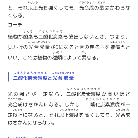
いじょう
こうごうせい
りょう
と，それ
以上
光を強くしても，
光合成
の
量
はかわらな
くなる。
コーチ
さんそ
にさんかたんそ
植物が
酸素
も
二酸化炭素
も放出しないとき，つまり，
こうごうせいりょう
ほしょうてん
見かけの
光合成量
が0になるときの明るさを
補償点
と
しゅるい
こと
いい，これは植物の
種類
によって
異
なる。
にさんかたんそのうど
こうごうせいりょう
二酸化炭素濃度
と
光合成量
にさんかたんそのうど
光の強さが一定なら，
二酸化炭素濃度
が高いほど
こうごうせい
にさんかたんそのうど
光合成
はさかんになる。しかし，
二酸化炭素濃度
が一
いじょう
いじょうのうど
こうごうせい
定
以上
になると，それ
以上濃度
を高くしても，
光合成
はさかんにならない。
こうごうせい
こきゅう