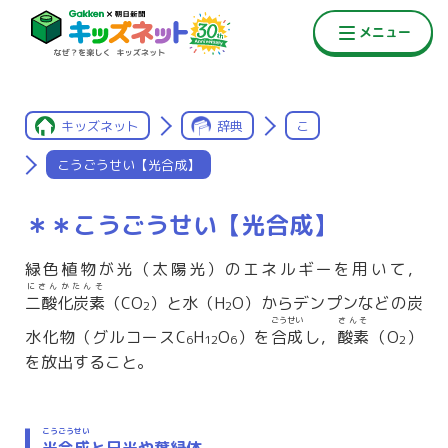
キッズネット
辞典
こ
こうごうせい【光合成】
＊＊こうごうせい【光合成】
緑色植物が光（太陽光）のエネルギーを用いて，
にさんかたんそ
二酸化炭素
（CO
）と水（H
O）からデンプンなどの炭
2
2
ごうせい
さんそ
水化物（グルコースC
H
O
）を
合成
し，
酸素
（O
）
6
12
6
2
を放出すること。
こうごうせい