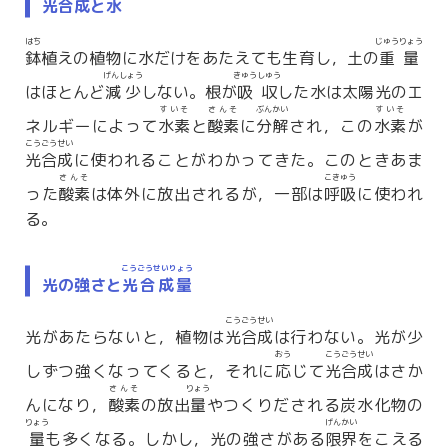
光合成
と水
はち
じゅうりょう
鉢
植えの植物に水だけをあたえても生育し，土の
重量
げんしょう
きゅうしゅう
はほとんど
減少
しない。根が
吸収
した水は太陽光のエ
すいそ
さんそ
ぶんかい
すいそ
ネルギーによって
水素
と
酸素
に
分解
され，この
水素
が
こうごうせい
光合成
に使われることがわかってきた。このときあま
さんそ
こきゅう
った
酸素
は体外に放出されるが，一部は
呼吸
に使われ
る。
こうごうせいりょう
光の強さと
光合成量
こうごうせい
光があたらないと，植物は
光合成
は行わない。光が少
おう
こうごうせい
しずつ強くなってくると，それに
応
じて
光合成
はさか
さんそ
りょう
んになり，
酸素
の放出
量
やつくりだされる炭水化物の
りょう
げんかい
量
も多くなる。しかし，光の強さがある
限界
をこえる