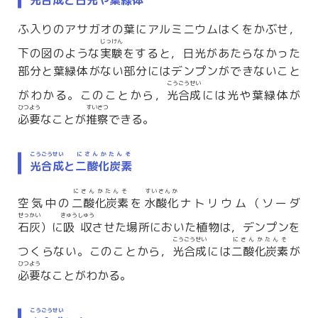
光合成
と日光や葉緑体
ふ入りのアサガオの葉にアルミニウムはくをかぶせ，
じっけん
下の図のような
実験
をすると，日光があたらなかった
部分と葉緑体がない部分にはデンプンができないこと
こうごうせい
がわかる。このことから，
光合成
には光や葉緑体が
ひつよう
すいさつ
必要
なことが
推察
できる。
こうごうせい
にさんかたんそ
光合成
と
二酸化炭素
にさんかたんそ
すいさんか
空気中の
二酸化炭素
を
水酸化
ナトリウム（ソーダ
せっかい
きゅうしゅう
石灰
）に
吸収
させた場所においた植物は，デンプンを
こうごうせい
にさんかたんそ
つくらない。このことから，
光合成
には
二酸化炭素
が
ひつよう
必要
なことがわかる。
こうごうせい