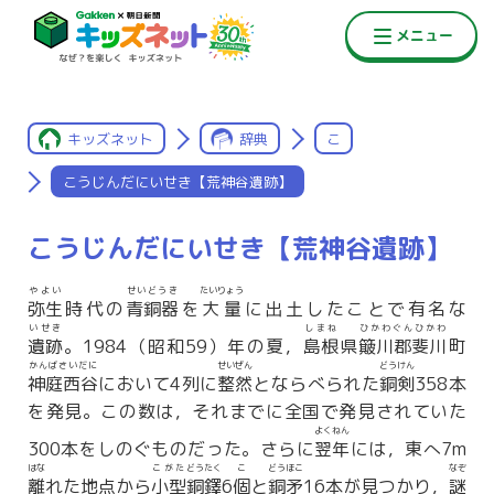
キッズネット
辞典
こ
こうじんだにいせき【荒神谷遺跡】
こうじんだにいせき【荒神谷遺跡】
やよい
せいどうき
たいりょう
弥生
時代の
青銅器
を
大量
に出土したことで有名な
いせき
しまね
ひかわぐんひかわ
遺跡
。1984（昭和59）年の夏，
島根
県
簸川郡斐川
町
かんばさいだに
せいぜん
どうけん
神庭西谷
において4列に
整然
とならべられた
銅剣
358本
を発見。この数は，それまでに全国で発見されていた
よくねん
300本をしのぐものだった。さらに
翌年
には，東へ7m
はな
こがた
どうたく
こ
どうほこ
なぞ
離
れた地点から
小型
銅鐸
6
個
と
銅矛
16本が見つかり，
謎