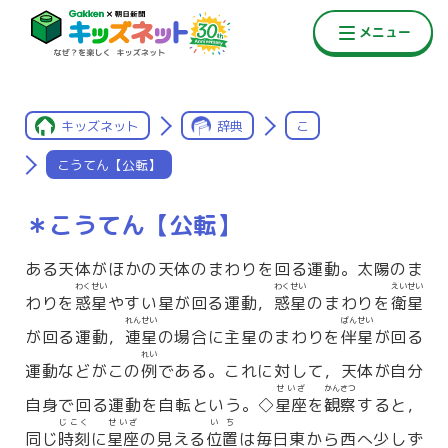
キッズネット
辞典
こ
こうてん【公転】
＊こうてん【公転】
ある天体がほかの天体のまわりを回る運動。太陽のま
わくせい
わくせい
えいせい
わりを
惑星
やすい星が回る運動，
惑星
のまわりを
衛星
れんせい
ばんせい
が回る運動，
連星
の場合に主星のまわりを
伴星
が回る
れい
運動などがこの
例
である。これに対して，天体が自分
せいざ
かんさつ
自身で回る運動を自転という。◇
星座
を
観察
すると，
じこく
せいざ
いち
同じ
時刻
に
星座
の見える
位置
は毎日東から西へ少しず