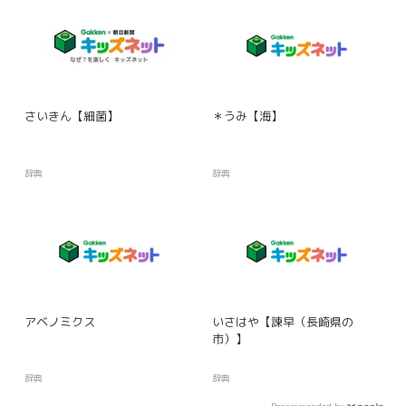
さいきん【細菌】
＊うみ【海】
辞典
辞典
アベノミクス
いさはや【諫早（長崎県の
市）】
辞典
辞典