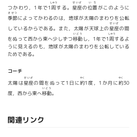
しゅう
せいざ
いち
つかわり，1年で1
周
する。
星座
の
位置
がこのように
きせつ
季節
によってかわるのは，地球が太陽のまわりを公転
せいざ
しているからである。また，太陽が天球上の
星座
の間
いどう
しゅう
をぬって西から東へ少しずつ
移動
し，1年で1
周
するよ
うに見えるのも，地球が太陽のまわりを公転している
ためである。
コーチ
せいざ
やく
やく
太陽は
星座
の間をぬって1日に
約
1度，1か月に
約
30
いどう
度，西から東へ
移動
。
関連リンク