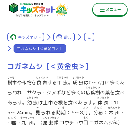
キッズネット
辞典
こ
コガネムシ【＜黄金虫＞】
コガネムシ【＜黄金虫＞】
じゅもく
しょくがい
こうちゅう
せいちゅう
樹木
や作物を
食害
する
甲虫
。
成虫
は6〜7月に多くあ
こうようじゅ
らわれ，サクラ・クヌギなど多くの
広葉樹
の葉を食べ
ようちゅう
たいちょう
あらす。
幼虫
は土中で根を食べあらす。
体長
：16．
み
じき
がつ
ぶんぷ
ほんしゅう
5〜24mm。
見
られる
時期
：5〜8
月
。
分布
：
本州
・
しこく
きゅうしゅう
こんちゅうるい
もく
か
四国
・
九州
。（
昆虫類
コウチュウ
目
コガネムシ
科
）