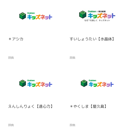
＊アシカ
すいしょうたい【水晶体】
辞典
辞典
えんしんりょく【遠心力】
＊やくしま【屋久島】
辞典
辞典