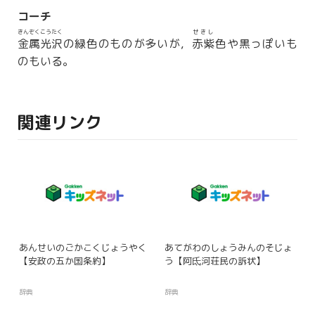
コーチ
きんぞくこうたく
せきし
金属光沢
の緑色のものが多いが，
赤紫
色や黒っぽいも
のもいる。
関連リンク
あんせいのごかこくじょうやく
あてがわのしょうみんのそじょ
【安政の五か国条約】
う【阿氐河荘民の訴状】
辞典
辞典