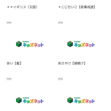
＊＊イギリス（王国）
＊こじせいご【故事成語】
辞典
辞典
あい【藍】
あさやけ【朝焼け】
辞典
辞典