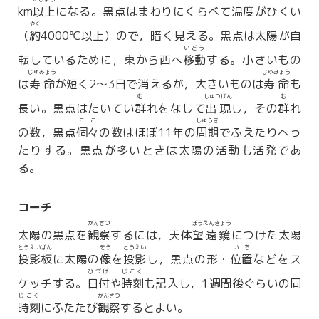
km
以上
になる。黒点はまわりにくらべて温度がひくい
やく
（
約
4000℃以上）ので，暗く見える。黒点は太陽が自
いどう
転しているために，東から西へ
移動
する。小さいもの
じゅみょう
じゅみょう
は
寿命
が短く2〜3日で消えるが，大きいものは
寿命
も
む
しゅつげん
む
長い。黒点はたいてい
群
れをなして
出現
し，その
群
れ
ここ
しゅうき
の数，黒点
個々
の数はほぼ11年の
周期
でふえたりへっ
たりする。黒点が多いときは太陽の活動も活発であ
る。
コーチ
かんさつ
ぼうえんきょう
太陽の黒点を
観察
するには，天体
望遠鏡
につけた太陽
とうえいばん
ぞう
とうえい
いち
投影板
に太陽の
像
を
投影
し，黒点の形・
位置
などをス
ひづけ
じこく
ケッチする。
日付
や
時刻
も記入し，1週間後ぐらいの同
じこく
かんさつ
時刻
にふたたび
観察
するとよい。