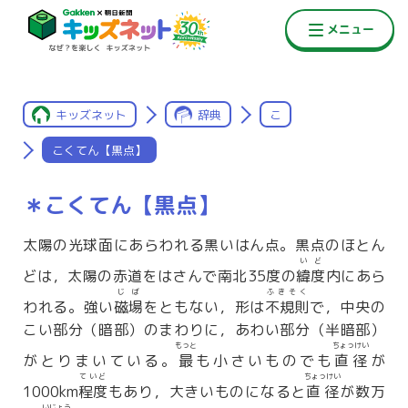
キッズネット
辞典
こ
こくてん【黒点】
＊こくてん【黒点】
太陽の光球面にあらわれる黒いはん点。黒点のほとん
いど
どは，太陽の赤道をはさんで南北35度の
緯度
内にあら
じば
ふきそく
われる。強い
磁場
をともない，形は
不規則
で，中央の
こい部分（暗部）のまわりに，あわい部分（半暗部）
もっと
ちょっけい
がとりまいている。
最
も小さいものでも
直径
が
ていど
ちょっけい
1000km
程度
もあり，大きいものになると
直径
が数万
いじょう