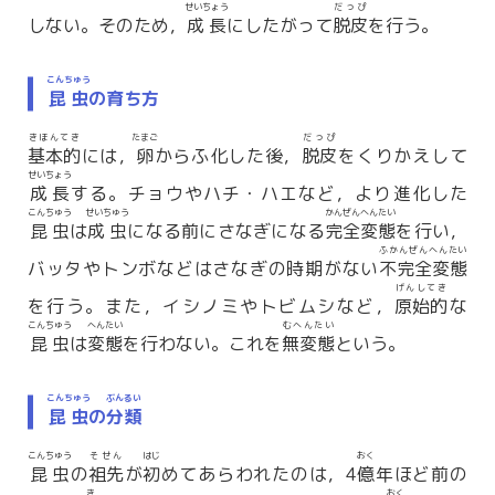
せいちょう
だっぴ
しない。そのため，
成長
にしたがって
脱皮
を行う。
こんちゅう
昆虫
の育ち方
きほんてき
たまご
だっぴ
基本的
には，
卵
からふ化した後，
脱皮
をくりかえして
せいちょう
成長
する。チョウやハチ・ハエなど，より進化した
こんちゅう
せいちゅう
かんぜんへんたい
昆虫
は
成虫
になる前にさなぎになる
完全変態
を行い，
ふかんぜんへんたい
バッタやトンボなどはさなぎの時期がない
不完全変態
げんしてき
を行う。また，イシノミやトビムシなど，
原始的
な
こんちゅう
へんたい
むへんたい
昆虫
は
変態
を行わない。これを
無変態
という。
こんちゅう
ぶんるい
昆虫
の
分類
こんちゅう
そせん
はじ
おく
昆虫
の
祖先
が
初
めてあらわれたのは，4
億
年ほど前の
き
おく