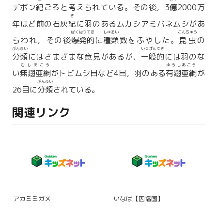
デボン
紀
ごろと考えられている。その後，3
億
2000万
き
年ほど前の石灰
紀
に羽のあるムカシアミバネムシがあ
ばくはつてき
しゅるい
こんちゅう
らわれ，その後
爆発的
に
種類
数をふやした。
昆虫
の
ぶんるい
いっぱんてき
分類
にはさまざまな意見があるが，
一般的
には羽のな
むしあこう
ゆうしあこう
い
無翅亜綱
がトビムシ目など4目，羽のある
有翅亜綱
が
ぶんるい
26目に
分類
されている。
関連リンク
アカミミガメ
いなば【因幡国】