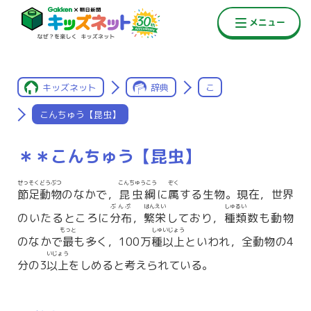
キッズネット
辞典
こ
こんちゅう【昆虫】
＊＊こんちゅう【昆虫】
せっそくどうぶつ
こんちゅうこう
ぞく
節足動物
のなかで，
昆虫綱
に
属
する生物。現在，世界
ぶんぷ
はんえい
しゅるい
のいたるところに
分布
，
繁栄
しており，
種類
数も動物
もっと
しゅいじょう
のなかで
最
も多く，100万
種以上
といわれ，全動物の4
いじょう
分の3
以上
をしめると考えられている。