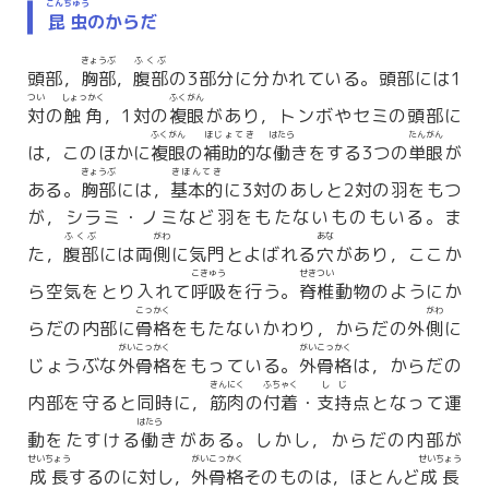
こんちゅう
昆虫
のからだ
きょうぶ
ふくぶ
頭部，
胸部
，
腹部
の3部分に分かれている。頭部には1
つい
しょっかく
ふくがん
対
の
触角
，1対の
複眼
があり，トンボやセミの頭部に
ふくがん
ほじょてき
はたら
たんがん
は，このほかに
複眼
の
補助的
な
働
きをする3つの
単眼
が
きょうぶ
きほんてき
ある。
胸部
には，
基本的
に3対のあしと2対の羽をもつ
が，シラミ・ノミなど羽をもたないものもいる。ま
ふくぶ
がわ
あな
た，
腹部
には両
側
に気門とよばれる
穴
があり，ここか
こきゅう
せきつい
ら空気をとり入れて
呼吸
を行う。
脊椎
動物のようにか
こっかく
がわ
らだの内部に
骨格
をもたないかわり，からだの外
側
に
がいこっかく
がいこっかく
じょうぶな
外骨格
をもっている。
外骨格
は，からだの
きんにく
ふちゃく
しじ
内部を守ると同時に，
筋肉
の
付着
・
支持
点となって運
はたら
動をたすける
働
きがある。しかし，からだの内部が
せいちょう
がいこっかく
せいちょう
成長
するのに対し，
外骨格
そのものは，ほとんど
成長