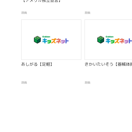
【アメリカ独立宣言】
辞典
辞典
あしがる【足軽】
きかいたいそう【器械体
辞典
辞典