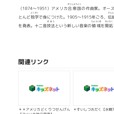
がっしゅうこく
（1874〜1951）アメリカ
合衆国
の作曲家。オー
どくがく
でんと
とんど
独学
で身につけた。1905〜1915年ごろ，
伝
ぎほう
りょういき
かいたく
を発表。十二音
技法
という新しい音楽の
領域
を
開拓
関連リンク
＊＊アメリカどくりつせんげん
＊すいしつおだく【水質