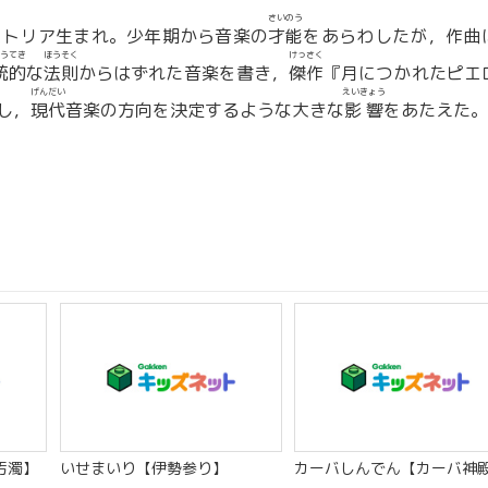
さいのう
ストリア生まれ。少年期から音楽の
才能
をあらわしたが，作曲
うてき
ほうそく
けっさく
統的
な
法則
からはずれた音楽を書き，
傑作
『月につかれたピエ
げんだい
えいきょう
し，
現代
音楽の方向を決定するような大きな
影響
をあたえた。
汚濁】
いせまいり【伊勢参り】
カーバしんでん【カーバ神