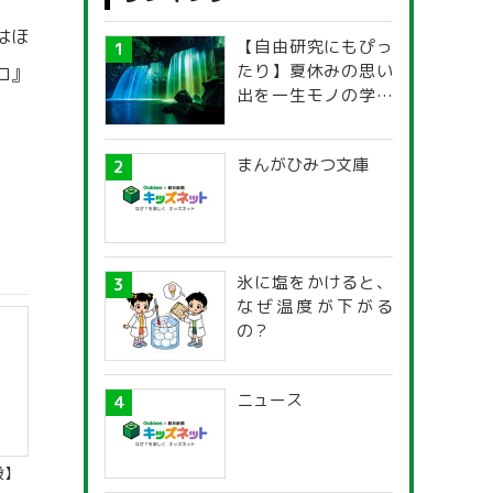
はほ
【自由研究にもぴっ
たり】夏休みの思い
ロ』
出を一生モノの学び
に！「光の不思議」
探究ガイド
まんがひみつ文庫
氷に塩をかけると、
なぜ温度が下がる
の？
ニュース
殿】