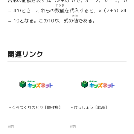
台形の
面積
を表す式 （
a
+
b
）
h
で，
a
＝ 2，
b
＝ 3，
h
すうち
＝ 4のとき，これらの
数値
を代入すると，×（2+3）×4
あたい
＝ 10となる。この10が，式の
値
である。
関連リンク
＊くらつくりのとり【鞍作鳥】
＊けっしょう【結晶】
辞典
辞典