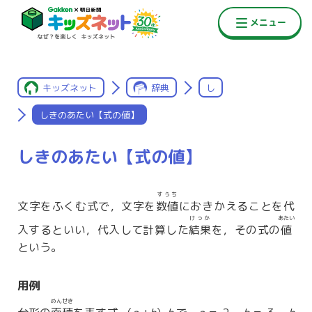
キッズネット
辞典
し
しきのあたい【式の値】
しきのあたい【式の値】
すうち
文字をふくむ式で，文字を
数値
におきかえることを代
けっか
あたい
入するといい，代入して計算した
結果
を，その式の
値
という。
用例
めんせき