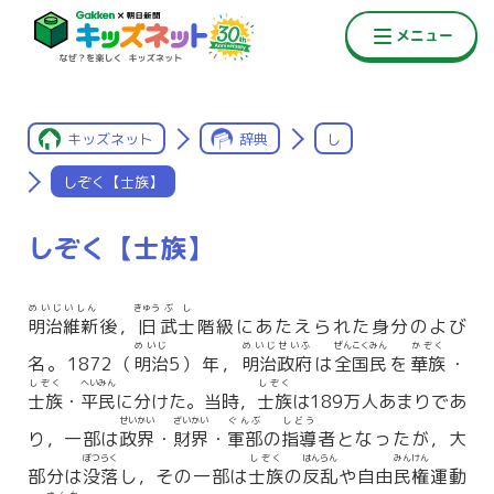
キッズネット
辞典
し
しぞく【士族】
しぞく【士族】
めいじいしん
きゅう
ぶし
明治維新
後，
旧
武士
階級にあたえられた身分のよび
めいじ
めいじせいふ
ぜんこくみん
かぞく
名。1872（
明治
5）年，
明治政府
は
全国民
を
華族
・
しぞく
へいみん
しぞく
士族
・
平民
に分けた。当時，
士族
は189万人あまりであ
せいかい
ざいかい
ぐんぶ
しどう
り，一部は
政界
・
財界
・
軍部
の
指導
者となったが，大
ぼつらく
しぞく
はんらん
みんけん
部分は
没落
し，その一部は
士族
の
反乱
や自由
民権
運動