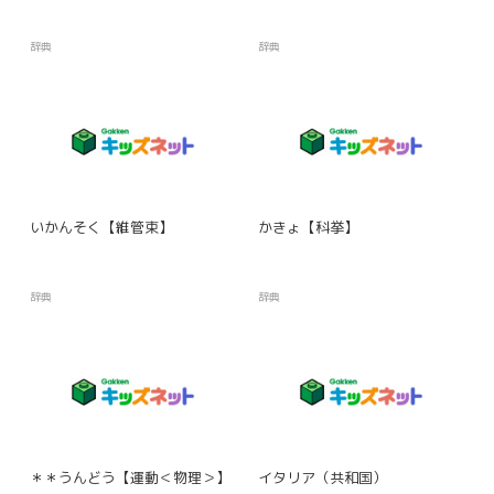
辞典
辞典
いかんそく【維管束】
かきょ【科挙】
辞典
辞典
＊＊うんどう【運動＜物理＞】
イタリア（共和国）