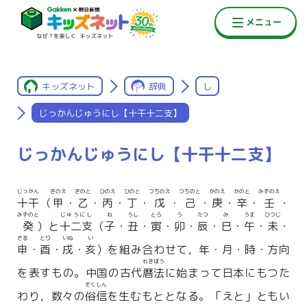
キッズネット
辞典
し
じっかんじゅうにし【十干十二支】
じっかんじゅうにし【十干十二支】
じっかん
きのえ
きのと
ひのえ
ひのと
つちのえ
つちのと
かのえ
かのと
みずのえ
十干
（
甲
・
乙
・
丙
・
丁
・
戊
・
己
・
庚
・
辛
・
壬
・
みずのと
じゅうにし
ね
うし
とら
う
たつ
み
うま
ひつじ
癸
）と
十二支
（
子
・
丑
・
寅
・
卯
・
辰
・
巳
・
午
・
未
・
さる
とり
いぬ
い
申
・
酉
・
戌
・
亥
）を組み合わせて，年・月・時・方向
れきほう
を表すもの。中国の古代
暦法
に始まって日本にもつた
ぞくしん
わり，数々の
俗信
を生むもととなる。「えと」ともい