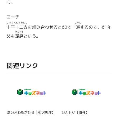
う。
コーチ
じっかんじゅうにし
じゅん
十干十二支
を組み合わせると60で一
巡
するので，61年
かんれき
めを
還暦
という。
関連リンク
あいざわただひろ【相沢忠洋】
いんせい【陰性】