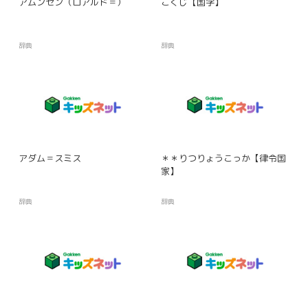
アムンゼン（ロアルド＝）
こくじ【国字】
辞典
辞典
アダム＝スミス
＊＊りつりょうこっか【律令国
家】
辞典
辞典