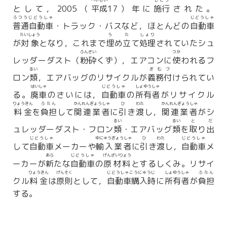
へいせい
しこう
として，2005（
平成
17）年に
施行
された。
ふつうじどうしゃ
じどうしゃ
普通自動車
・トラック・バスなど，ほとんどの
自動車
たいしょう
う
た
しょり
が
対象
となり，これまで
埋
め
立
て
処理
されていたシュ
ふんさい
つか
レッダーダスト（
粉砕
くず），エアコンに
使
われるフ
るい
ぎむづ
ロン
類
，エアバッグのリサイクルが
義務付
けられてい
はいしゃ
じどうしゃ
しょゆうしゃ
る。
廃車
のさいには，
自動車
の
所有者
がリサイクル
りょうきん
ふたん
かんれんぎょうしゃ
ひ
わた
かんれんぎょうしゃ
料金
を
負担
して
関連業者
に
引
き
渡
し，
関連業者
がシ
るい
るい
と
だ
ュレッダーダスト・フロン
類
・エアバッグ
類
を
取
り
出
じどうしゃ
ゆにゅうぎょうしゃ
ひ
わた
じどうしゃ
して
自動車
メーカーや
輸入業者
に
引
き
渡
し，
自動車
メ
あら
じどうしゃ
げんざいりょう
ーカーが
新
たな
自動車
の
原材料
とするしくみ。リサイ
りょうきん
げんそく
じどうしゃこうにゅうじ
しょゆうしゃ
ふたん
クル
料金
は
原則
として，
自動車購入時
に
所有者
が
負担
する。