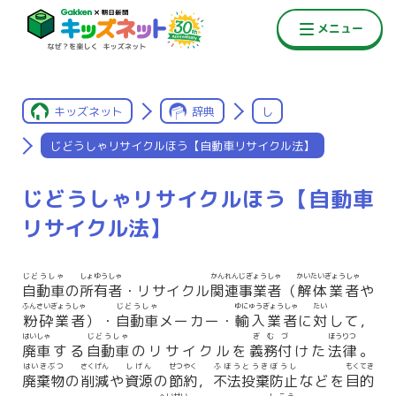
キッズネット
辞典
し
じどうしゃリサイクルほう【自動車リサイクル法】
じどうしゃリサイクルほう【自動車
リサイクル法】
じどうしゃ
しょゆうしゃ
かんれんじぎょうしゃ
かいたいぎょうしゃ
自動車
の
所有者
・リサイクル
関連事業者
（
解体業者
や
ふんさいぎょうしゃ
じどうしゃ
ゆにゅうぎょうしゃ
たい
粉砕業者
）・
自動車
メーカー・
輸入業者
に
対
して，
はいしゃ
じどうしゃ
ぎむづ
ほうりつ
廃車
する
自動車
のリサイクルを
義務付
けた
法律
。
はいきぶつ
さくげん
しげん
せつやく
ふほうとうきぼうし
もくてき
廃棄物
の
削減
や
資源
の
節約
，
不法投棄防止
などを
目的