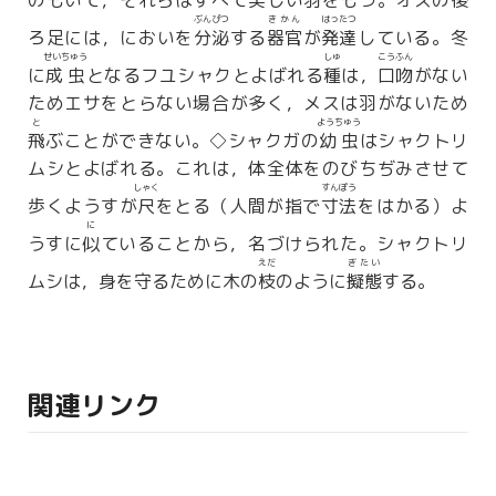
のもいて，それらはすべて美しい羽をもつ。オスの後
ぶんぴつ
きかん
はったつ
ろ足には，においを
分泌
する
器官
が
発達
している。冬
せいちゅう
しゅ
こうふん
に
成虫
となるフユシャクとよばれる
種
は，
口吻
がない
ためエサをとらない場合が多く，メスは羽がないため
と
ようちゅう
飛
ぶことができない。◇シャクガの
幼虫
はシャクトリ
ムシとよばれる。これは，体全体をのびちぢみさせて
しゃく
すんぽう
歩くようすが
尺
をとる（人間が指で
寸法
をはかる）よ
に
うすに
似
ていることから，名づけられた。シャクトリ
えだ
ぎたい
ムシは，身を守るために木の
枝
のように
擬態
する。
関連リンク