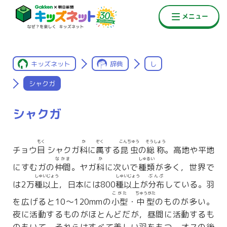
キッズネット
辞典
し
シャクガ
シャクガ
もく
か
ぞく
こんちゅう
そうしょう
チョウ
目
シャクガ
科
に
属
する
昆虫
の
総称
。高地や平地
なかま
か
しゅるい
にすむガの
仲間
。ヤガ
科
に次いで
種類
が多く，世界で
しゅいじょう
しゅいじょう
ぶんぷ
は2万
種以上
，日本には800
種以上
が
分布
している。羽
こがた
ちゅうがた
を広げると10〜120mmの
小型
・
中型
のものが多い。
夜に活動するものがほとんどだが，昼間に活動するも