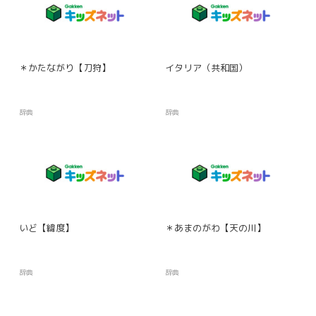
＊かたながり【刀狩】
イタリア（共和国）
辞典
辞典
いど【緯度】
＊あまのがわ【天の川】
辞典
辞典