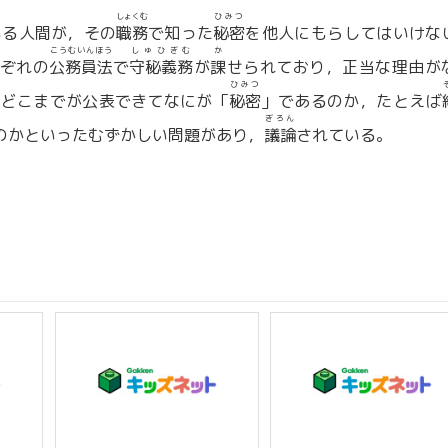
しょくむ
ひみつ
いる人間が，その
職務
で知った
秘密
を他人にもらしてはいけな
こうむいんほう
しゅひぎむ
か
ぞれの
公務員法
で
守秘義務
が
課
せられており，正当な理由が
ひみつ
，どこまでが公表できてなにが「
秘密
」であるのか，たとえば
ぎろん
のかといったむずかしい問題があり，
議論
されている。