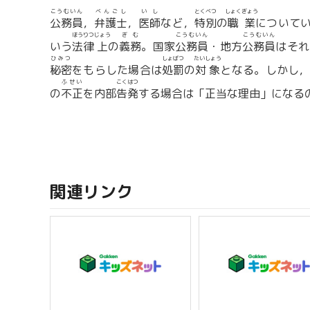
こうむいん
べんごし
いし
とくべつ
しょくぎょう
公務員
，
弁護士
，
医師
など，
特別
の
職業
について
ほうりつ
じょう
ぎむ
こうむいん
こうむいん
いう
法律
上
の
義務
。国家
公務員
・地方
公務員
はそれ
ひみつ
しょばつ
たいしょう
秘密
をもらした場合は
処罰
の
対象
となる。しかし
ふせい
こくはつ
の
不正
を内部
告発
する場合は「正当な理由」になる
関連リンク