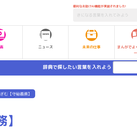
便利なお助けAI機能が実装されました!
未来の仕事
画
ニュース
まんがでよ
辞典で探したい言葉を入れよう
ぎむ【守秘義務】
務】