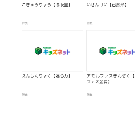
こきゅうりょう【呼吸量】
いぜんけい【已然形】
辞典
辞典
えんしんりょく【遠心力】
アモルファスきんぞく【
ファス金属】
辞典
辞典