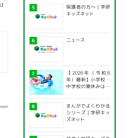
石】
保護者の方へ | 学研
キッズネット
ニュース
【2026年（令和8
年）最新】小学校・
中学校の夏休みはい
つからいつまで？ 都
道府県別「夏季休暇
まんがでよくわかる
一覧」
シリーズ | 学研キッ
ズネット