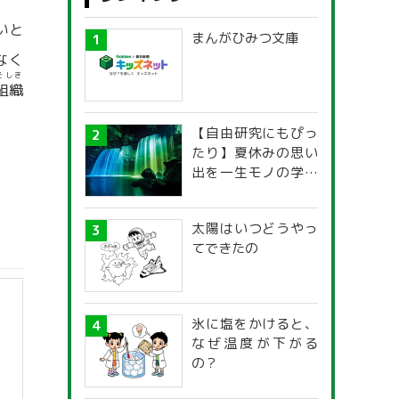
いと
まんがひみつ文庫
なく
そしき
組織
【自由研究にもぴっ
たり】夏休みの思い
出を一生モノの学び
に！「光の不思議」
探究ガイド
太陽はいつどうやっ
てできたの
氷に塩をかけると、
なぜ温度が下がる
の？