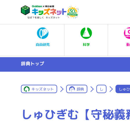
科学
自由研究
動
辞典トップ
キッズネット
辞典
し
しゅひ
しゅひぎむ【守秘義