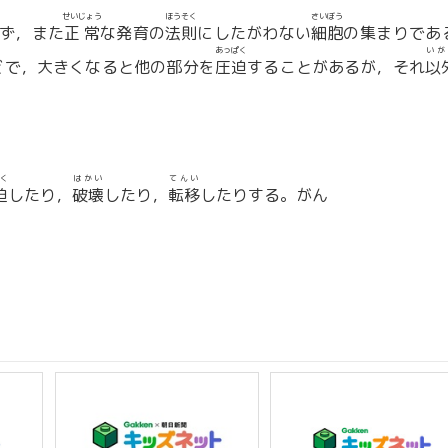
せいじょう
ほうそく
さいぼう
ず，また
正常
な発育の
法則
にしたがわない
細胞
の集まりであ
あっぱく
いが
どで，大きくなると他の部分を
圧迫
することがあるが，それ
以
く
はかい
てんい
迫
したり，
破壊
したり，
転移
したりする。がん