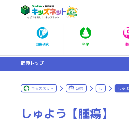
科学
自由研究
動
辞典トップ
キッズネット
辞典
し
しゅよ
しゅよう【腫瘍】