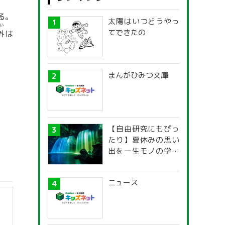
る。
太陽はいつどうやっ
い
てできたの
外
は
まんがひみつ文庫
【自由研究にもぴっ
たり】夏休みの思い
出を一生モノの学び
に！「光の不思議」
探究ガイド
ニュース