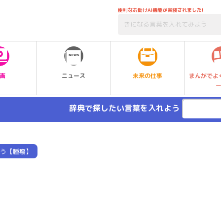
便利なお助けAI機能が実装されました!
未来の仕事
画
ニュース
まんがでよ
辞典で探したい言葉を入れよう
う【腫瘍】