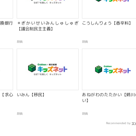
換銀行
＊ぎかいせいみんしゅしゅぎ
こうしんりょう【香辛料】
【議会制民主主義】
辞典
辞典
【求心
いみん【移民】
あねがわのたたかい【姉川
い】
辞典
辞典
Recommended by