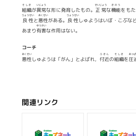
そしき
いじょう
せいじょう
きのう
組織
が
異常
な形に発育したもの。
正常
な
機能
をもた
りょうせい
あくせい
りょうせい
良性
と
悪性
がある。
良性
しゅようはいぼ・こぶな
ゆうがい
あまり
有害
な作用はない。
コーチ
あくせい
ふきん
そしき
あっぱ
悪性
しゅようは「がん」とよばれ，
付近
の
組織
を
圧
関連リンク