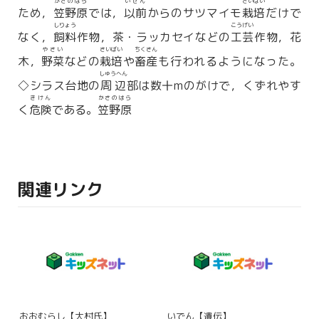
かさのはら
いぜん
さいばい
ため，
笠野原
では，
以前
からのサツマイモ
栽培
だけで
しりょう
こうげい
なく，
飼料
作物，茶・ラッカセイなどの
工芸
作物，花
やさい
さいばい
ちくさん
木，
野菜
などの
栽培
や
畜産
も行われるようになった。
しゅうへん
◇シラス台地の
周辺
部は数十mのがけで，くずれやす
きけん
かさのはら
く
危険
である。
笠野原
関連リンク
おおむらし【大村氏】
いでん【遺伝】