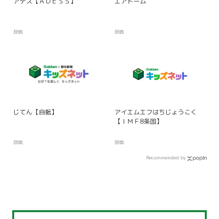
アデス【ＡＤＥＳＳ】
エアドーム
辞典
辞典
じてん【自転】
アイエムエフはちじょうこく
【ＩＭＦ8条国】
辞典
辞典
Recommended by