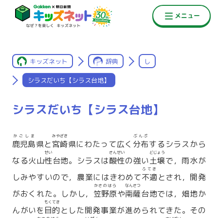
キッズネット
辞典
し
シラスだいち【シラス台地】
シラスだいち【シラス台地】
かごしま
みやざき
ぶんぷ
鹿児島
県と
宮崎
県にわたって広く
分布
するシラスから
せい
さんせい
どじょう
なる火山
性
台地。シラスは
酸性
の強い
土壌
で，雨水が
ふてき
しみやすいので，農業にはきわめて
不適
とされ，開発
かさのはら
なんさつ
がおくれた。しかし，
笠野原
や
南薩
台地では，畑地か
もくてき
んがいを
目的
とした開発事業が進められてきた。その