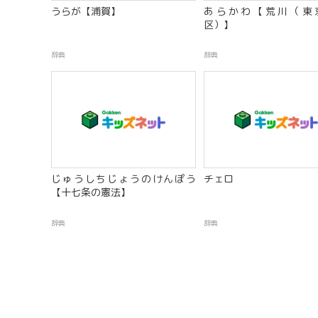
うらが【浦賀】
あらかわ【荒川（東
区）】
辞典
辞典
じゅうしちじょうのけんぽう
チェロ
【十七条の憲法】
辞典
辞典