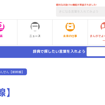
便利なお助けAI機能が実装されました!
未来の仕事
画
ニュース
まんがでよ
辞典で探したい言葉を入れよう
んせん【新幹線】
線】