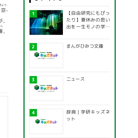
きょう
東京
-
【自由研究にもぴっ
たり】夏休みの思い
が，
出を一生モノの学び
せん
線
，
に！「光の不思議」
探究ガイド
まんがひみつ文庫
ニュース
辞典 | 学研キッズネ
ット