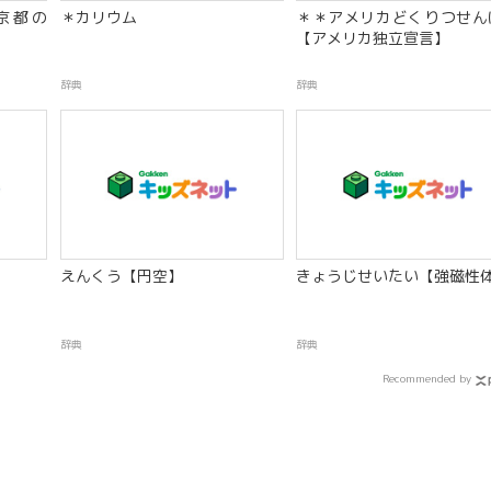
京都の
＊カリウム
＊＊アメリカどくりつせん
【アメリカ独立宣言】
辞典
辞典
えんくう【円空】
きょうじせいたい【強磁性
辞典
辞典
Recommended by