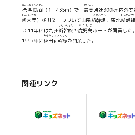
ひょうじゅんきかん
さいこう
標準軌間
（1．435m）で，
最高
時速300km内外
しんおおさか
しんかんせん
しんかんせ
新大阪
）が開業。つづいて山陽
新幹線
，東北
新幹
しんかんせん
かごしま
2011年には九州
新幹線
の
鹿児島
ルートが開業した。
あきたしんかんせん
1997年に
秋田新幹線
が開業した。
関連リンク