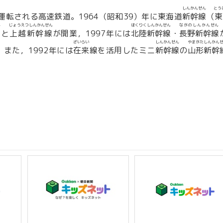
しんかんせん
とう
で運転される高速鉄道。1964（昭和39）年に東海道
新幹線
（
ん
じょうえつしんかんせん
ほくりくしんかんせん
ながのしんかんせん
線
と
上越新幹線
が開業，1997年には
北陸新幹線
・
長野新幹線
ざいらい
しんかんせん
やまがたしんかん
また，1992年には
在来
線を活用したミニ
新幹線
の
山形新幹