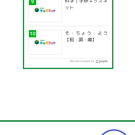
科学 | 学研キッズネ
一覧」
ット
そ・ちょう・よう
【租・調・庸】
Recommended by