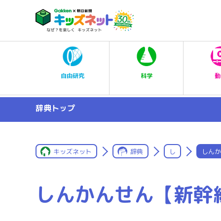
科学
自由研究
動
辞典トップ
キッズネット
辞典
し
しんか
しんかんせん【新幹