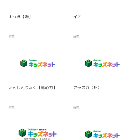
＊うみ【海】
イオ
辞典
辞典
えんしんりょく【遠心力】
アラスカ（州）
辞典
辞典