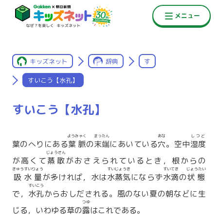
キッズネット
辞典
す
すいこう【水孔】
すいこう【水孔】
ようみゃく
まったん
あな
しつど
葉のへりにある
葉脈
の
末端
にあいている
穴
。空中
湿度
じょうさん
が高くて
蒸散
がおさえられているとき，根からの
きゅうすいりょう
すいじょうき
すいてき
じょうたい
吸水量
が多ければ，水は
水蒸気
にならず
水滴
の
状態
すいこう
で，
水孔
からおしだされる。風のない夏の朝などに生
つゆ
じる，いわゆる草の
露
はこれである。