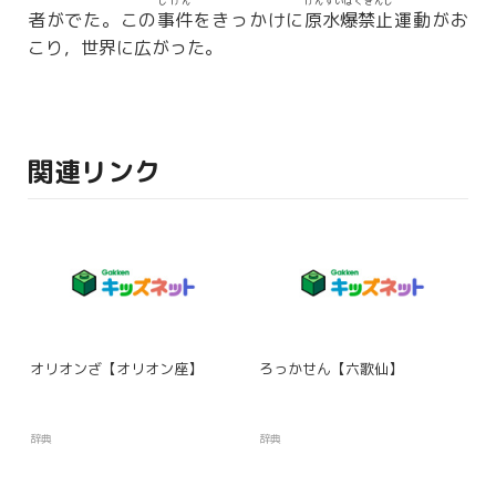
じけん
げんすいばくきんし
者がでた。この
事件
をきっかけに
原水爆禁止
運動がお
こり，世界に広がった。
関連リンク
オリオンざ【オリオン座】
ろっかせん【六歌仙】
辞典
辞典