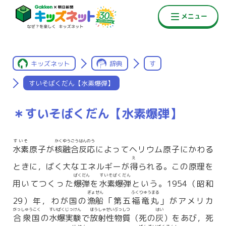
キッズネット
辞典
す
すいそばくだん【水素爆弾】
＊すいそばくだん【水素爆弾】
すいそ
かくゆうごう
はんのう
水素
原子が
核融合
反応
によってヘリウム原子にかわる
え
ときに，ばく大なエネルギーが
得
られる。この原理を
ばくだん
すいそばくだん
用いてつくった
爆弾
を
水素爆弾
という。1954（昭和
ぎょせん
ふくりゅうまる
29）年，わが国の
漁船
「第五
福竜丸
」がアメリカ
がっしゅうこく
すいばくじっけん
ほうしゃせいぶっしつ
はい
合衆国
の
水爆実験
で
放射性物質
（死の
灰
）をあび，死