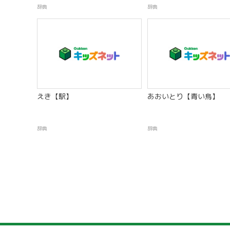
辞典
辞典
えき【駅】
あおいとり【青い鳥】
辞典
辞典