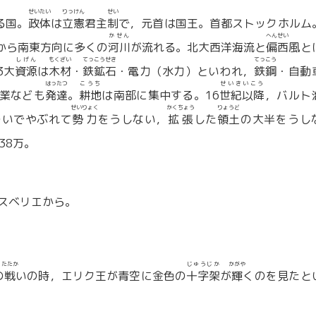
せいたい
りっけん
せい
る国。
政体
は
立憲
君主
制
で，元首は国王。首都ストックホルム
かせん
へんせい
から南東方向に多くの
河川
が流れる。北大西洋海流と
偏西
風と
しげん
もくざい
てっこうせき
てっこう
3大
資源
は
木材
・
鉄鉱石
・電力（水力）といわれ，
鉄鋼
・自動
はったつ
こうち
せいきいこう
業なども
発達
。
耕地
は南部に集中する。16
世紀以降
，バルト
せいりょく
かくちょう
りょうど
ついでやぶれて
勢力
をうしない，
拡張
した
領土
の大半をうし
38万。
スベリエから。
たたか
じゅうじか
かがや
の
戦
いの時，エリク王が青空に金色の
十字架
が
輝
くのを見たと