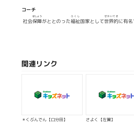
コーチ
ほしょう
ふくし
せかいてき
社会
保障
がととのった
福祉
国家として
世界的
に有名
関連リンク
＊くぶんでん【口分田】
さよく【左翼】