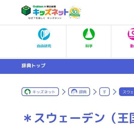
科学
自由研究
動
辞典トップ
キッズネット
辞典
す
スウェ
＊スウェーデン（王