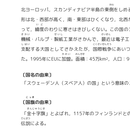
がわ
北ヨーロッパ，スカンディナビア半島の東
側
をしめ
形は北・西部が高く，南・東部はひくくなり，北西
いど
って，
緯度
のわりに寒さはきびしくない。この国の
きかい
せいし
さいきん
機械
・パルプ・
製紙
工業がさかんで，
最近
は電子工
しはい
こくさいせんそう
支配
する大国としてさかえたが，
国際戦争
にあい
かめい
めんせき
た。1995年にEUに
加盟
。
面積
：45万km
，人口：9
2
〔国名の由来〕
「スウェーデン人（スベア人）の国」という意味の
こっき
〔
国旗
の由来〕
きんじゅうじき
「
金十字旗
」とよばれ，1157年のフィンランドと
でんせつ
伝説
による。