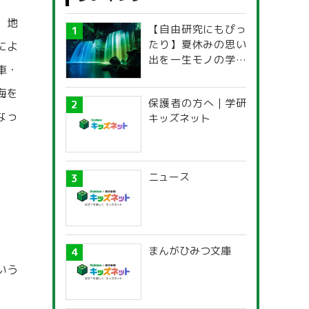
。地
【自由研究にもぴっ
たり】夏休みの思い
によ
出を一生モノの学び
車・
に！「光の不思議」
探究ガイド
海を
保護者の方へ | 学研
なっ
キッズネット
ニュース
まんがひみつ文庫
いう