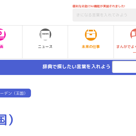
便利なお助けAI機能が実装されました!
未来の仕事
画
ニュース
まんがでよ
辞典で探したい言葉を入れよう
ーデン（王国）
国）