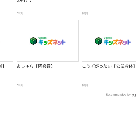
の町）】
辞典
辞典
帯】
あしゅら【阿修羅】
こうぶがったい【公武合体
辞典
辞典
Recommended by