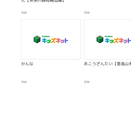
ん【糸魚川静岡構造線】
辞典
辞典
かんな
あこうざんたい【亜高山
辞典
辞典