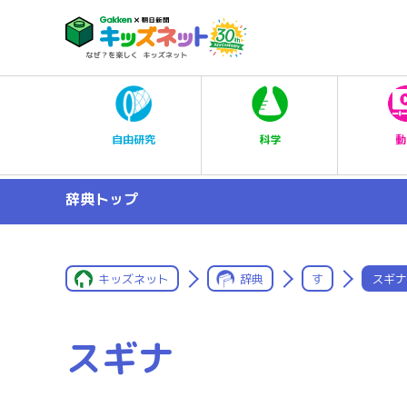
科学
自由研究
動
辞典トップ
キッズネット
辞典
す
スギナ
スギナ