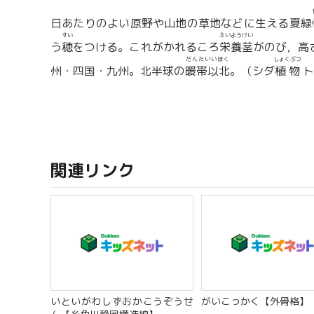
日あたりのよい原野や山地の草地などに生える夏緑
すい
えいようけい
う
穂
をつける。これがかれるころ
栄養茎
がのび，高さ
だんたいいほく
しょくぶつ
州・四国・九州。北半球の
暖帯以北
。（シダ
植物
ト
関連リンク
いといがわしずおかこうぞうせ
がいこっかく【外骨格】