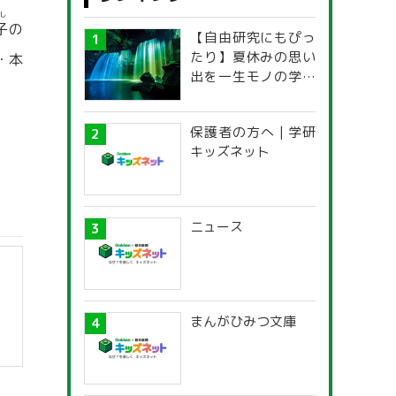
し
子
の
【自由研究にもぴっ
たり】夏休みの思い
・本
出を一生モノの学び
に！「光の不思議」
探究ガイド
保護者の方へ | 学研
キッズネット
ニュース
まんがひみつ文庫