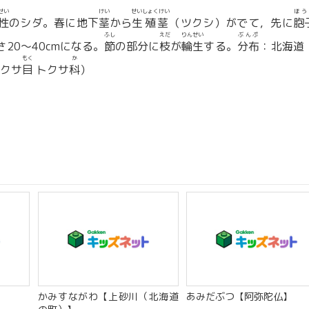
せい
けい
せいしょくけい
ほう
性
のシダ。春に地下
茎
から
生殖茎
（ツクシ）がでて，先に
胞
ふし
えだ
りんせい
ぶんぷ
20〜40cmになる。
節
の部分に
枝
が
輪生
する。
分布
：北海道
もく
か
クサ
目
トクサ
科
）
かみすながわ【上砂川（北海道
あみだぶつ【阿弥陀仏】