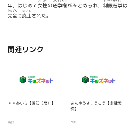
じょせい
せんきょけん
せいげんせんきょ
年，はじめて
女性
の
選挙権
がみとめられ，
制限選挙
は
かんぜん
はいし
完全
に
廃止
された。
関連リンク
＊＊あいち【愛知（県）】
きんゆうきょうこう【金融恐
慌】
辞典
辞典