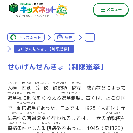
キッズネット
辞典
せ
せいげんせんきょ【制限選挙】
せいげんせんきょ【制限選挙】
じんしゅ
せいべつ
しゅうきょう
のうぜいがく
ざいさん
人種
・
性別
・
宗教
・
納税額
・
財産
・教育などによって
せんきょけん
せいげん
せんきょ
せいど
選挙権
に
制限
をくわえる
選挙
制度
。古くは，どこの国
せいげんせんきょ
でも
制限選挙
であった。日本では，1925（大正14）年
だんせい
ふつうせんきょ
のうぜいがく
に
男性
の
普通選挙
が行われるまでは，一定の
納税額
を
しかくじょうけん
せいげんせんきょ
資格条件
とした
制限選挙
であった。1945（昭和20）