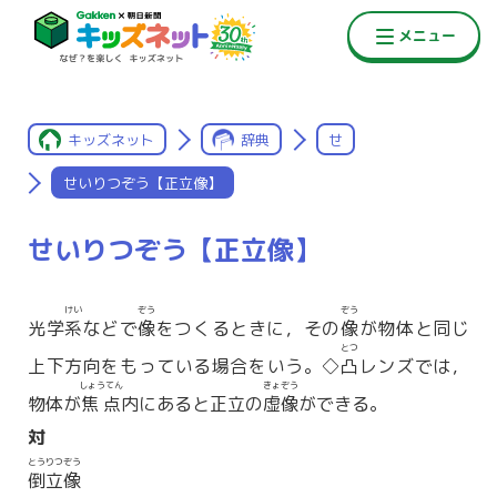
キッズネット
辞典
せ
せいりつぞう【正立像】
せいりつぞう【正立像】
けい
ぞう
ぞう
光学
系
などで
像
をつくるときに，その
像
が物体と同じ
とつ
上下方向をもっている場合をいう。◇
凸
レンズでは，
しょうてん
きょぞう
物体が
焦点
内にあると正立の
虚像
ができる。
対
とうりつぞう
倒立像