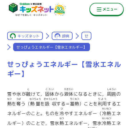
キッズネット
辞典
せ
せっぴょうエネルギー【雪氷エネルギー】
せっぴょうエネルギー【雪氷エネル
ギー】
と
こたい
えきたい
しゅうい
雪や氷が
融
けて，
固体
から
液体
になるときに，
周囲
の
ねつ
うば
ねつりょう
きゅうしゅう
ちくねつ
りよう
熱
を
奪
う（
熱量
を
吸収
する＝
蓄熱
）ことを
利用
するエ
ひ
れいねつ
ネルギーのこと。ものを
冷
やすエネルギー（
冷熱
エネ
ねつ
れいねつ
ルギー）のことで，雪氷
熱
エネルギー，雪氷
冷熱
エネ