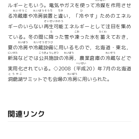
れいばい
ルギーともいう。電気やガスを使って
冷媒
を作用させ
れいぞうこ
れいぼうそうち
ちが
ひ
る
冷蔵庫
や
冷房装置
と
違
い，「
冷
やす」ためのエネル
さいせいかのう
ギーのいらない
再生可能
エネルギーとして注目を集め
ふ
こお
たくわ
ている。冬の間に
降
った雪や
凍
った氷を
蓄
えておき，
れいぼう
れいぞうせつび
夏の
冷房
や
冷蔵設備
に用いるもので，北海道・東北，
にいがた
こうきょうしせつ
れいぼう
れいぞう
新潟
などでは
公共施設
の
冷房
，農業倉庫の
冷蔵
などで
へいせい
実用化されている。◇2008（
平成
20）年7月の北海道
とうやこ
れいぼう
洞爺湖
サミットでも会場の
冷房
に用いられた。
関連リンク