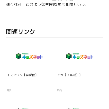
げんしょう
そうかん
速くなる。このような生理
現象
も
相関
という。
関連リンク
イスンシン【李舜臣】
イカ【〈烏賊〉】
辞典
辞典