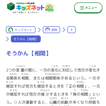
キッズネット
辞典
そ
そうかん【相関】
そうかん【相関】
へんりょう
へんか
たいおう
へんか
2つの
変量
の間に，一方の
変化
に
対応
して他方が
変化
す
かんけい
そうかん
そうかんかんけい
る
関係
を
相関
，または
相関関係
があるという。一方が
ぞうか
ぞうか
そうかん
増加
すれば他方も
増加
するときを「正の
相関
」，一方
ぞうか
げんしょう
ふ
そうかん
が
増加
すれば他方が
減少
するときを「
負
の
相関
」とい
しんぞう
はくどう
こきゅう
う。◇人が運動すると，
心臓
の
拍動
が多くなり
呼吸
も