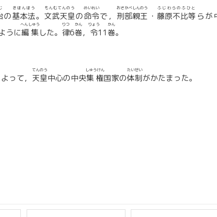
じ
きほんほう
もんむてんのう
めいれい
おさかべしんのう
ふじわらのふひと
治
の
基本法
。
文武天皇
の
命令
で，
刑部親王
・
藤原不比等
らが
へんしゅう
りつ
かん
りょう
かん
ように
編集
した。
律
6
巻
，
令
11
巻
。
てんのう
しゅうけん
たいせい
によって，
天皇
中心の中央
集権
国家の
体制
がかたまった。