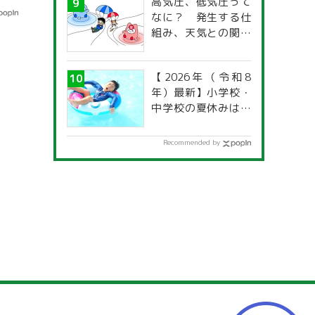
高気圧、低気圧って
なに？ 発生する仕
組み、天気との関係
は？
【2026年（令和8
年）最新】小学校・
中学校の夏休みはい
つからいつまで？ 都
道府県別「夏季休暇
Recommended by
一覧」