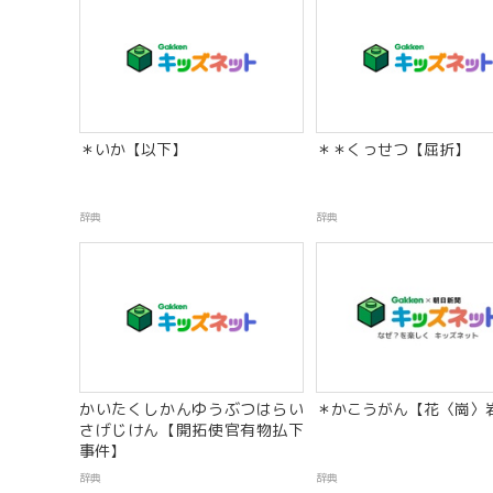
＊いか【以下】
＊＊くっせつ【屈折】
辞典
辞典
かいたくしかんゆうぶつはらい
＊かこうがん【花〈崗〉
さげじけん【開拓使官有物払下
事件】
辞典
辞典