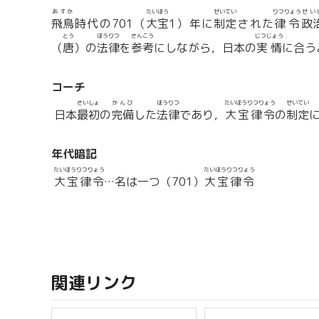
あすか
たいほう
せいてい
りつりょう
せい
飛鳥
時代の701（
大宝
1）年に
制定
された
律令
政
とう
ほうりつ
さんこう
じつじょう
（
唐
）の
法律
を
参考
にしながら，日本の
実情
に合う
コーチ
さいしょ
かんび
ほうりつ
たいほうりつりょう
せいてい
日本
最初
の
完備
した
法律
であり，
大宝律令
の
制定
年代暗記
たいほうりつりょう
たいほうりつりょう
大宝律令
…名は一つ（701）
大宝律令
関連リンク