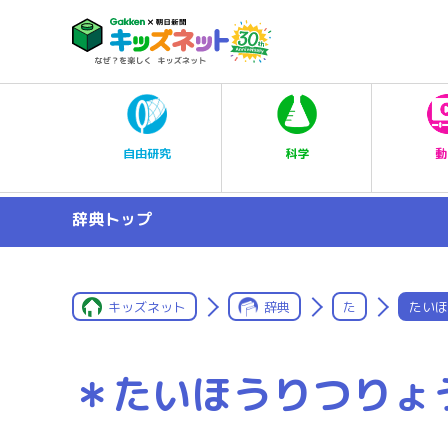
科学
自由研究
動
辞典トップ
キッズネット
辞典
た
たいほ
＊たいほうりつりょ