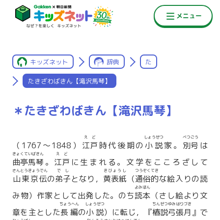
キッズネット
辞典
た
たきざわばきん【滝沢馬琴】
＊たきざわばきん【滝沢馬琴】
えど
しょうせつ
べつごう
（1767〜1848）
江戸
時代後期の
小説
家。
別号
は
きょくていばきん
えど
曲亭馬琴
。
江戸
に生まれる。文学をこころざして
さんとうきょうでん
でし
きびょうし
つうぞくてき
山東京伝
の
弟子
となり，
黄表紙
（
通俗的
な絵入りの読
よみほん
み物）作家として出発した。のち
読本
（さし絵より文
ちょうへん
しょうせつ
ちんせつゆみはりづき
章を主とした
長編
の
小説
）に転じ，『
椿説弓張月
』で