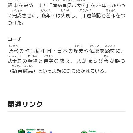
ひょうばん
なんそうさとみはっけんでん
評判
を高め，また『
南総里見八犬伝
』を28年もかかっ
かんせい
ばんねん
しつめい
こうじゅつ
ちょさく
て
完成
させた。
晩年
には
失明
し，
口述
筆記で
著作
をつ
づけた。
コーチ
ばきん
れきし
でんせつ
だいざい
馬琴
の作品は中国・日本の
歴史
や
伝説
を
題材
に，
ぶしどう
せいしん
じゅがく
ぜん
武士道
の
精神
と
儒学
の教え，悪がほろび
善
が勝つ
かんぜんちょうあく
（
勧善懲悪
）という思想につらぬかれている。
関連リンク