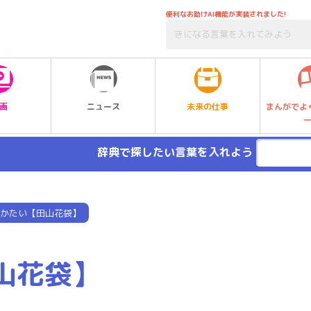
便利なお助けAI機能が実装されました!
未来の仕事
画
ニュース
まんがでよ
辞典で探したい言葉を入れよう
かたい【田山花袋】
山花袋】