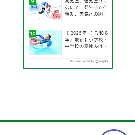
高気圧、低気圧って
なに？ 発生する仕
組み、天気との関係
は？
【2026年（令和8
年）最新】小学校・
中学校の夏休みはい
つからいつまで？ 都
道府県別「夏季休暇
Recommended by
一覧」