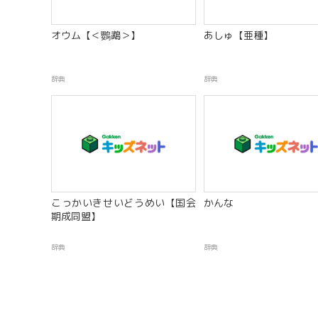
オウム【＜鸚鵡＞】
あしゅ【亜種】
辞典
辞典
こっかいきせいどうめい【国会
かんな
期成同盟】
辞典
辞典