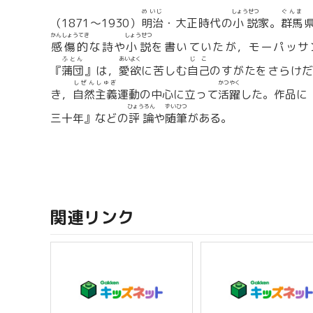
めいじ
しょうせつ
ぐんま
（1871〜1930）
明治
・大正時代の
小説
家。
群馬
かんしょうてき
しょうせつ
感傷的
な詩や
小説
を書いていたが，モーパッサ
ふとん
あいよく
じこ
『
蒲団
』は，
愛欲
に苦しむ
自己
のすがたをさらけ
しぜんしゅぎ
かつやく
き，
自然主義
運動の中心に立って
活躍
した。作品に
ひょうろん
ずいひつ
三十年』などの
評論
や
随筆
がある。
関連リンク