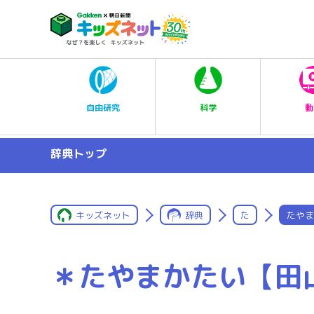
科学
自由研究
動
辞典トップ
キッズネット
辞典
た
たやま
＊たやまかたい【田