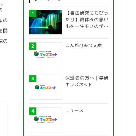
てき
的
・
【自由研究にもぴっ
たり】夏休みの思い
年の
出を一生モノの学び
を開
に！「光の不思議」
探究ガイド
京の
まんがひみつ文庫
保護者の方へ | 学研
キッズネット
ニュース