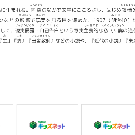
こんきゅう
じょじょう
県に生まれる。
困窮
のなかで文学にこころざし，はじめ
叙情
えいきょう
げんじつ
めいじ
ンなどの
影響
で
現実
を見る目を深めた。1907（
明治
40）
げんじつばくろ
じここくはく
しゅぎてき
わたくししょうせつ
だして，
現実暴露
・
自己告白
という写実
主義的
な
私小説
の道
せい
つま
いなかきょうし
『
生
』『
妻
』『
田舎教師
』などの小説や，『近代の小説』『東