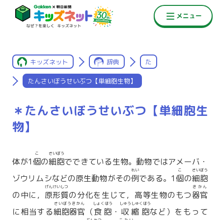
キッズネット
辞典
た
たんさいぼうせいぶつ【単細胞生物】
＊たんさいぼうせいぶつ【単細胞生
物】
こ
さいぼう
体が1
個
の
細胞
でできている生物。動物ではアメーバ・
れい
こ
さいぼう
ゾウリムシなどの原生動物がその
例
である。1
個
の
細胞
げんけいしつ
きかん
の中に，
原形質
の分化を生じて，高等生物のもつ
器官
さいぼうきかん
しょくほう
しゅうしゅくほう
に相当する
細胞器官
（
食胞
・
収縮胞
など）をもって