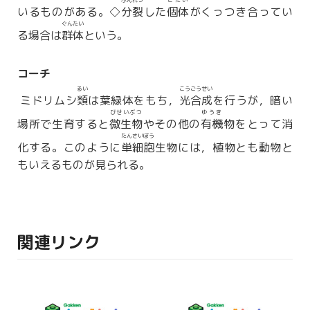
ぶんれつ
こたい
いるものがある。◇
分裂
した
個体
がくっつき合ってい
ぐんたい
る場合は
群体
という。
コーチ
るい
こうごうせい
ミドリムシ
類
は葉緑体をもち，
光合成
を行うが，暗い
びせいぶつ
ゆうき
場所で生育すると
微生物
やその他の
有機
物をとって消
たんさいぼう
化する。このように
単細胞
生物には，植物とも動物と
もいえるものが見られる。
関連リンク