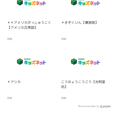
＊＊アメリカがっしゅうこく
＊きぞくいん【貴族院】
【アメリカ合衆国】
辞典
辞典
＊アシカ
こうみょうこうごう【光明皇
后】
辞典
辞典
Recommended by