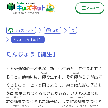
キッズネット
辞典
た
たんじょう【誕生】
たんじょう【誕生】
ヒトや動物の子どもが，新しい生命として生まれてく
たまご
たまご
ること。動物には，
卵
で生まれ，その
卵
から子が出て
に
くるものと，ヒトと同じように，親と
似
た形の子ども
ちょくせつ
が
直接
生まれてくるものとがある。いずれの場合も，
おす
せいそう
せいし
めす
らんそう
雄
の
精巣
でつくられた
精子
によって
雌
の
卵巣
でつくら
たまご
らんし
じゅせい
じゅせいらん
せいちょう
はったつ