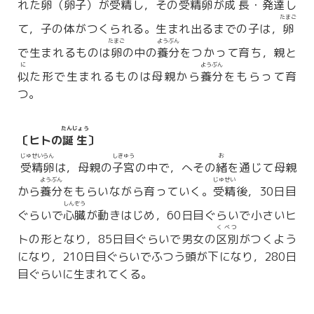
れた
卵
（
卵子
）が
受精
し，その
受精卵
が
成長
・
発達
し
たまご
て，子の体がつくられる。生まれ出るまでの子は，
卵
たまご
ようぶん
で生まれるものは
卵
の中の
養分
をつかって育ち，親と
に
ようぶん
似
た形で生まれるものは母親から
養分
をもらって育
つ。
たんじょう
〔ヒトの
誕生
〕
じゅせいらん
しきゅう
お
受精卵
は，母親の
子宮
の中で，へその
緒
を通じて母親
ようぶん
じゅせい
から
養分
をもらいながら育っていく。
受精
後，30日目
しんぞう
ぐらいで
心臓
が動きはじめ，60日目ぐらいで小さいヒ
くべつ
トの形となり，85日目ぐらいで男女の
区別
がつくよう
になり，210日目ぐらいでふつう頭が下になり，280日
目ぐらいに生まれてくる。