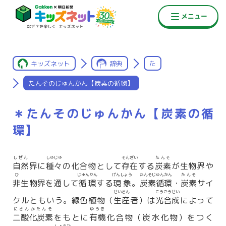
キッズネット
辞典
た
たんそのじゅんかん【炭素の循環】
＊たんそのじゅんかん【炭素の循
環】
しぜん
しゅじゅ
そんざい
たんそ
自然
界に
種々
の化合物として
存在
する
炭素
が生物界や
ひ
じゅんかん
げんしょう
たんそじゅんかん
たんそ
非
生物界を通して
循環
する
現象
。
炭素循環
・
炭素
サイ
せいさん
こうごうせい
クルともいう。緑色植物（
生産
者）は
光合成
によって
にさんかたんそ
ゆうき
二酸化炭素
をもとに
有機
化合物（炭水化物）をつく