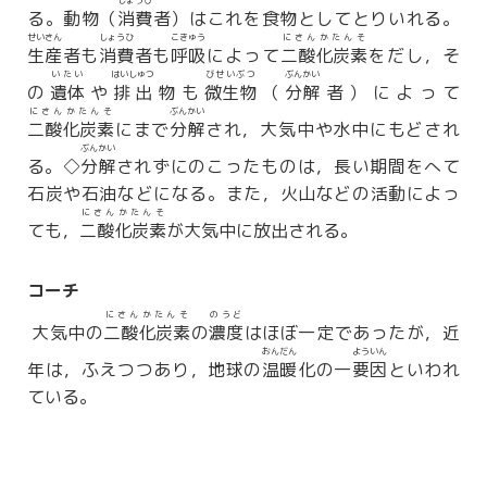
しょうひ
る。動物（
消費
者）はこれを食物としてとりいれる。
せいさん
しょうひ
こきゅう
にさんかたんそ
生産
者も
消費
者も
呼吸
によって
二酸化炭素
をだし，そ
いたい
はいしゅつ
びせいぶつ
ぶんかい
の
遺体
や
排出
物も
微生物
（
分解
者）によって
にさんかたんそ
ぶんかい
二酸化炭素
にまで
分解
され，大気中や水中にもどされ
ぶんかい
る。◇
分解
されずにのこったものは，長い期間をへて
石炭や石油などになる。また，火山などの活動によっ
にさんかたんそ
ても，
二酸化炭素
が大気中に放出される。
コーチ
にさんかたんそ
のうど
大気中の
二酸化炭素
の
濃度
はほぼ一定であったが，近
おんだん
よういん
年は，ふえつつあり，地球の
温暖
化の一
要因
といわれ
ている。