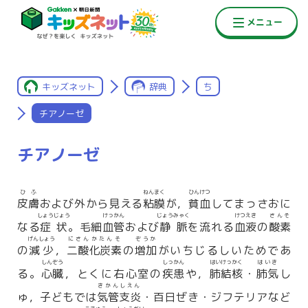
キッズネット
辞典
ち
チアノーゼ
チアノーゼ
ひふ
ねんまく
ひんけつ
皮膚
および外から見える
粘膜
が，
貧血
してまっさおに
しょうじょう
けっかん
じょうみゃく
けつえき
さんそ
なる
症状
。毛細
血管
および
静脈
を流れる
血液
の
酸素
げんしょう
にさんかたんそ
ぞうか
の
減少
，
二酸化炭素
の
増加
がいちじるしいためであ
しんぞう
しっかん
はいけっかく
はいき
る。
心臓
，とくに右心室の
疾患
や，
肺結核
・
肺気
し
きかんしえん
ゅ，子どもでは
気管支炎
・百日ぜき・ジフテリアなど