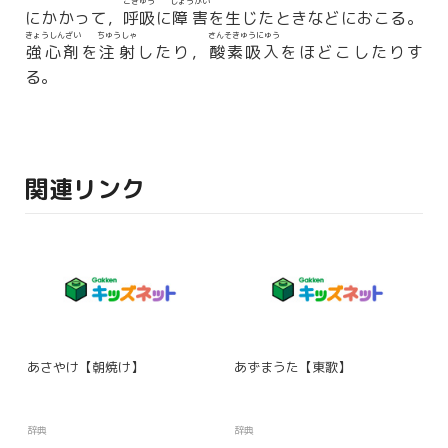
こきゅう
しょうがい
にかかって，
呼吸
に
障害
を生じたときなどにおこる。
きょうしんざい
ちゅうしゃ
さんそきゅうにゅう
強心剤
を
注射
したり，
酸素吸入
をほどこしたりす
る。
関連リンク
あさやけ【朝焼け】
あずまうた【東歌】
辞典
辞典