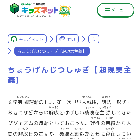
キッズネット
辞典
ち
ちょうげんじつしゅぎ【超現実主義】
ちょうげんじつしゅぎ【超現実主
義】
げいじゅつ
たいせん
ごほう
文学
芸術
運動の1つ。第一次世界
大戦
後，
語法
・形式・
かいほう
はかい
しゅちょう
おきてなどからの
解放
とはげしい
破壊
を
主張
してきた
りせい
そくばく
ダダイズムの反動としておこった。
理性
の
束縛
から人
かいほう
はかい
そうぞう
そんざい
間の
解放
をめざすが，
破壊
と
創造
がともに
存在
してい