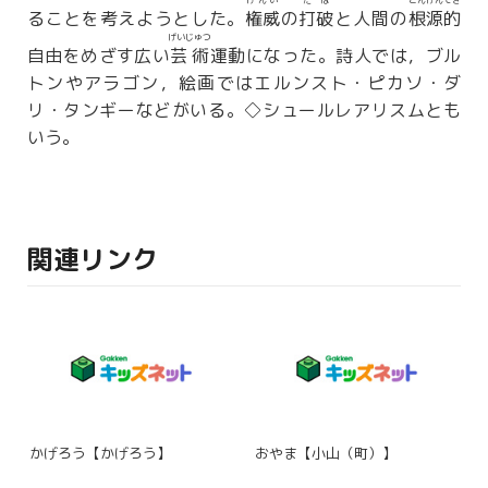
けんい
だは
こんげんてき
ることを考えようとした。
権威
の
打破
と人間の
根源的
げいじゅつ
自由をめざす広い
芸術
運動になった。詩人では，ブル
トンやアラゴン，絵画ではエルンスト・ピカソ・ダ
リ・タンギーなどがいる。◇シュールレアリスムとも
いう。
関連リンク
かげろう【かげろう】
おやま【小山（町）】