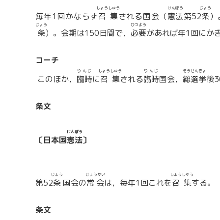
しょうしゅう
けんぽう
じょう
毎年1回かならず
召集
される国会（
憲法
第52
条
）
じょう
ひつよう
条
）。会期は150日間で，
必要
があれば年1回にか
コーチ
りんじ
しょうしゅう
りんじ
そうせんきょ
このほか，
臨時
に
召集
される
臨時
国会，
総選挙
後3
条文
けんぽう
〔日本国
憲法
〕
じょう
じょうかい
しょうしゅう
第52
条
国会の
常会
は，毎年1回これを
召集
する。
条文