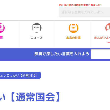
便利なお助けAI機能が実装されました!
未来の仕事
画
ニュース
まんがでよ
辞典で探したい言葉を入れよう
ょうこっかい【通常国会】
い【通常国会】