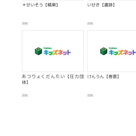
＊せいそう【精巣】
いせき【遺跡】
辞典
辞典
あつりょくだんたい【圧力団
けんうん【巻雲】
体】
辞典
辞典