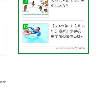
人間はどのように進
化したの？
【2026年（令和8
年）最新】小学校・
中学校の夏休みはい
つからいつまで？ 都
道府県別「夏季休暇
Recommended by
一覧」