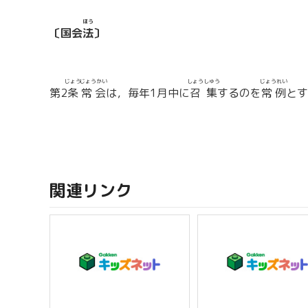
ほう
〔国会
法
〕
じょう
じょうかい
しょうしゅう
じょうれい
第2
条
常会
は，毎年1月中に
召集
するのを
常例
とす
関連リンク