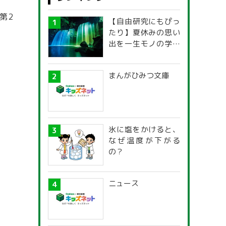
第2
【自由研究にもぴっ
たり】夏休みの思い
出を一生モノの学び
に！「光の不思議」
探究ガイド
まんがひみつ文庫
氷に塩をかけると、
なぜ温度が下がる
の？
ニュース