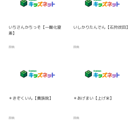
いちさんかちっそ【一酸化窒
いしかりたんでん【石狩炭田】
素】
辞典
辞典
＊きぞくいん【貴族院】
＊あげまい【上げ米】
辞典
辞典