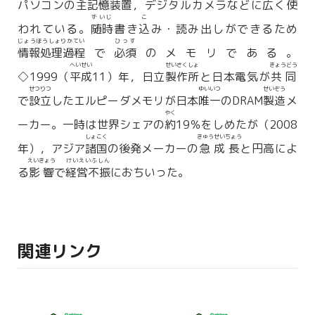
パソコンの
主記憶装置
，デジタルカメラなどに広く使
ずいじ
こ
われている。
随時
書き
込
み・読み出しができるため
じょうほうしょりかてい
ひっす
情報処理過程
で
必須
のメモリである。
へいせい
せいさくしょ
きょうどう
◇1999（
平成
11）年，日立
製作所
と日本電気が
共同
せつりつ
ゆいいつ
せいぞう
で
設立
したエルピーダメモリが日本
唯一
のDRAM
製造
メ
やく
ーカー。一時は世界シェアの
約
19％をしめたが（2008
しょこく
きゅうせいちょう
年），アジア
諸国
の後発メーカーの
急成長
と円高によ
えいきょう
けいえいふしん
る
影響
で
経営不振
におちいった。
関連リンク