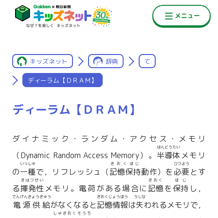
キッズネット
辞典
て
ディーラム【ＤＲＡＭ】
ディーラム【ＤＲＡＭ】
ダイナミック・ランダム・アクセス・メモリ
はんどうたい
（Dynamic Random Access Memory）。
半導体
メモリ
いっしゅ
きおくほじ
ひつよう
の
一種
で，リフレッシュ（
記憶保持
動作）を
必要
とす
きはつせい
きおく
ほじ
る
揮発性
メモリ。電荷がある場合に
記憶
を
保持
し，
でんげんきょうきゅう
きおくじょうほう
うしな
電源供給
がなくなると
記憶情報
は
失
われるメモリで，
しゅきおくそうち