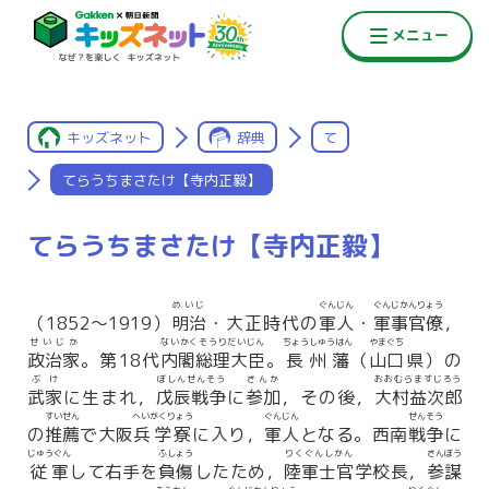
キッズネット
辞典
て
てらうちまさたけ【寺内正毅】
てらうちまさたけ【寺内正毅】
めいじ
ぐんじん
ぐんじかんりょう
（1852〜1919）
明治
・大正時代の
軍人
・
軍事官僚
，
せいじか
ないかくそうりだいじん
ちょうしゅうはん
やまぐち
政治家
。第18代
内閣総理大臣
。
長州藩
（
山口
県）の
ぶけ
ぼしんせんそう
さんか
おおむらますじろう
武家
に生まれ，
戊辰戦争
に
参加
，その後，
大村益次郎
すいせん
へいがくりょう
ぐんじん
せんそう
の
推薦
で大阪
兵学寮
に入り，
軍人
となる。西南
戦争
に
じゅうぐん
ふしょう
りくぐんしかん
さんぼう
従軍
して右手を
負傷
したため，
陸軍士官
学校長，
参謀