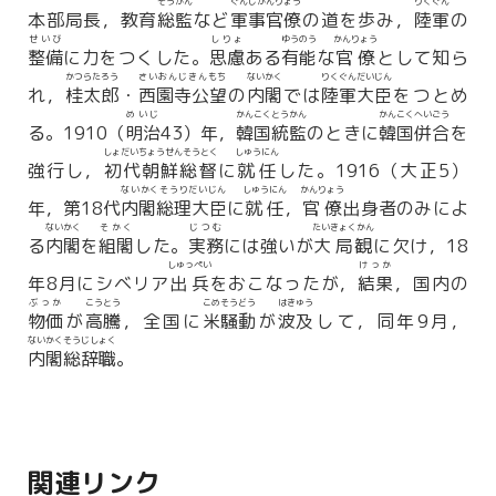
そうかん
ぐんじかんりょう
りくぐん
本部局長，教育
総監
など
軍事官僚
の道を歩み，
陸軍
の
せいび
しりょ
ゆうのう
かんりょう
整備
に力をつくした。
思慮
ある
有能
な
官僚
として知ら
かつらたろう
さいおんじきんもち
ないかく
りくぐんだいじん
れ，
桂太郎
・
西園寺公望
の
内閣
では
陸軍大臣
をつとめ
めいじ
かんこくとうかん
かんこくへいごう
る。1910（
明治
43）年，
韓国統監
のときに
韓国併合
を
しょだいちょうせんそうとく
しゅうにん
強行し，
初代朝鮮総督
に
就任
した。1916（大正5）
ないかくそうりだいじん
しゅうにん
かんりょう
年，第18代
内閣総理大臣
に
就任
，
官僚
出身者のみによ
ないかく
そかく
じつむ
たいきょくかん
る
内閣
を
組閣
した。
実務
には強いが
大局観
に欠け，18
しゅっぺい
けっか
年8月にシベリア
出兵
をおこなったが，
結果
，国内の
ぶっか
こうとう
こめそうどう
はきゅう
物価
が
高騰
，全国に
米騒動
が
波及
して，同年9月，
ないかくそうじしょく
内閣総辞職
。
関連リンク