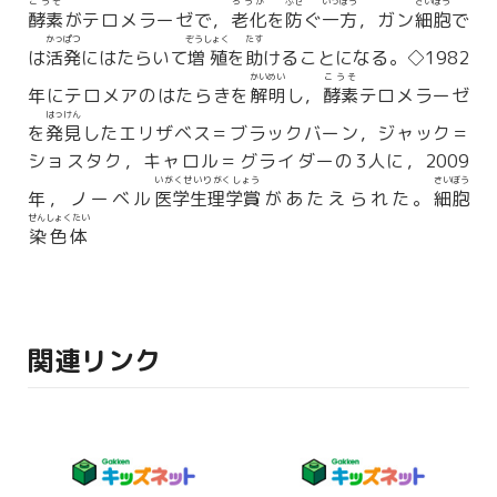
こうそ
ろうか
ふせ
いっぽう
さいぼう
酵素
がテロメラーゼで，
老化
を
防
ぐ
一方
，ガン
細胞
で
かっぱつ
ぞうしょく
たす
は
活発
にはたらいて
増殖
を
助
けることになる。◇1982
かいめい
こうそ
年にテロメアのはたらきを
解明
し，
酵素
テロメラーゼ
はっけん
を
発見
したエリザベス＝ブラックバーン，ジャック＝
ショスタク，キャロル＝グライダーの3人に，2009
いがくせいりがくしょう
さいぼう
年，ノーベル
医学生理学賞
があたえられた。
細胞
せんしょくたい
染色体
関連リンク