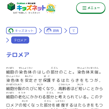
キッズネット
辞典
て
テロメア
テロメア
さいぼう
せんしょくたい
ぶぶん
せんしょくたいまったん
細胞
の
染色体
のはしの
部分
のこと。
染色体末端
。
せんしょくたい
あんてい
ほご
染色体
を
安定
させ
保護
するはたらきをもつが，
さいぼうぶんれつ
みじか
こうれいしゃ
みじか
細胞分裂
のたびに
短
くなり，
高齢者
ほど
短
いことから
さいぼう
ろうか
ぶぶん
かんが
細胞
の
老化
にかかわる
部分
と
考
えられている。このテ
みじか
ぶぶん
しゅうふく
ロメアの
短
くなった
部分
を
修復
するはたらきをもつ