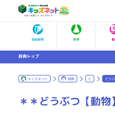
科学
自由研究
動
辞典トップ
キッズネット
辞典
と
どうぶ
＊＊どうぶつ【動物