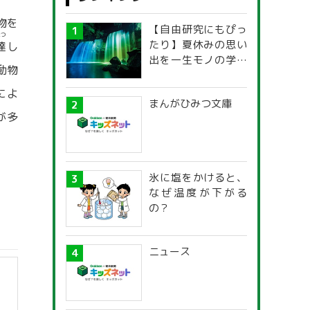
物を
【自由研究にもぴっ
たつ
たり】夏休みの思い
達
し
出を一生モノの学び
動物
に！「光の不思議」
探究ガイド
によ
まんがひみつ文庫
が多
氷に塩をかけると、
なぜ温度が下がる
の？
ニュース