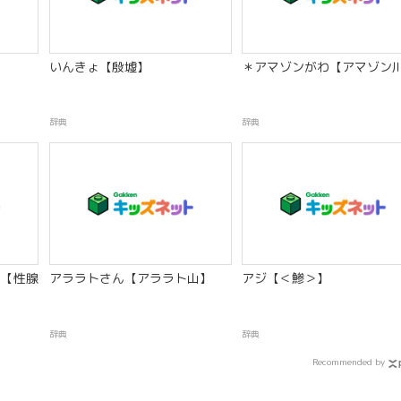
いんきょ【殷墟】
＊アマゾンがわ【アマゾン
辞典
辞典
【性腺
アララトさん【アララト山】
アジ【＜鯵＞】
辞典
辞典
Recommended by