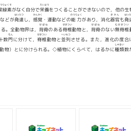
うりょくそ
えいよう
葉緑素
がなく自分で
栄養
をつくることができないので，他の生
はったつ
かんかく
のうりょく
きかん
はっ
などが
発達
し，
感覚
・運動などの
能力
があり，消化
器官
も
発
せぼね
せきつい
せぼね
むせきつい
いる。全動物界は，
背骨
のある
脊椎
動物と，
背骨
のない
無脊椎
もん
せきつい
へいれつ
十数
門
に分けて，
脊椎
動物と
並列
させる。また，進化の度合
しゅるい
動物）とに分けられる。◇植物にくらべて，はるかに
種類
数