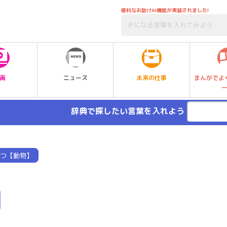
便利なお助けAI機能が実装されました!
未来の仕事
画
ニュース
まんがでよ
辞典で探したい言葉を入れよう
つ【動物】
】