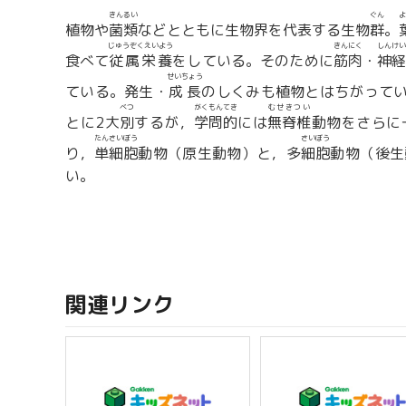
きんるい
ぐん
よ
植物や
菌類
などとともに生物界を代表する生物
群
。
じゅうぞくえいよう
きんにく
しんけい
食べて
従属栄養
をしている。そのために
筋肉
・
神経
せいちょう
ている。発生・
成長
のしくみも植物とはちがって
べつ
がくもんてき
むせきつい
とに2大
別
するが，
学問的
には
無脊椎
動物をさらに
たんさいぼう
さいぼう
り，
単細胞
動物（原生動物）と，多
細胞
動物（後生
い。
関連リンク