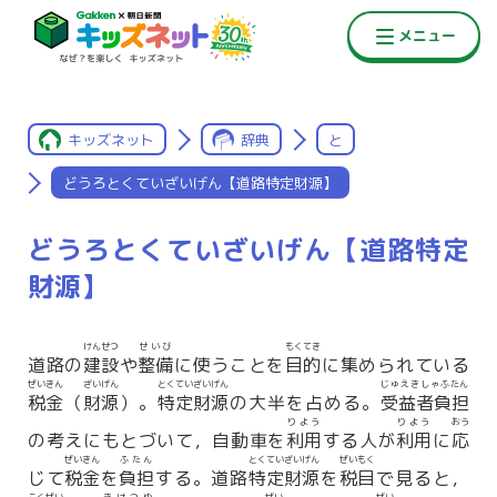
キッズネット
辞典
と
どうろとくていざいげん【道路特定財源】
どうろとくていざいげん【道路特定
財源】
けんせつ
せいび
もくてき
道路の
建設
や
整備
に使うことを
目的
に集められている
ぜいきん
ざいげん
とくていざいげん
じゅえきしゃふたん
税金
（
財源
）。
特定財源
の大半を占める。
受益者負担
りよう
りよう
おう
の考えにもとづいて，自動車を
利用
する人が
利用
に
応
ぜいきん
ふたん
とくていざいげん
ぜいもく
じて
税金
を
負担
する。道路
特定財源
を
税目
で見ると，