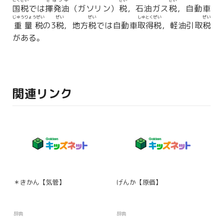
こくぜい
きはつゆ
ぜい
ぜい
国税
では
揮発油
（ガソリン）
税
，石油ガス
税
，自動車
じゅうりょうぜい
ぜい
ぜい
しゅとくぜい
ぜい
重量税
の3
税
，地方
税
では自動車
取得税
，軽油引取
税
がある。
関連リンク
＊きかん【気管】
げんか【原価】
辞典
辞典