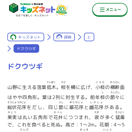
キッズネット
辞典
と
ドクウツギ
ドクウツギ
ていぼく
えだ
こえだ
おうだん
山野に生える落葉
低木
。
枝
を横に広げ，
小枝
の
横断
面
し
ふしぶし
はやや四角形。葉は2列に対生する。前年
枝
の
節々
に
そうじょうかじょ
ふし
ゆうかじょ
しかじょ
総状花序
をだし，同じ
節
に
雄花序
と
雌花序
がある。
かじつ
かべん
えき
もうどく
果実
は丸い五角形で
花弁
につつまれ，
液
が多く
猛毒
で，これを食べると死ぬ。高さ：1〜2m。花期：4〜5
ぶんぷ
きんき
いとう