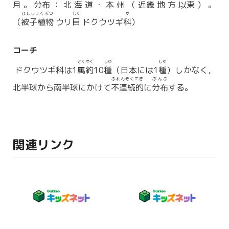
月。
分布
：北海道・本州（
近畿
地方
以東
）。
ひししょくぶつ
もく
か
（
被子植物
ウリ
目
ドクウツギ
科
）
コーチ
ぞくやく
しゅ
しゅ
ドクウツギ科は1
属約
10
種
（日本には1
種
）しかなく，
ふれんぞくてき
ぶんぷ
北半球から南半球にかけて
不連続的
に
分布
する。
関連リンク