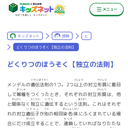
キッズネット
辞典
と
どくりつのほうそく【独立の法則】
どくりつのほうそく【独立の法則】
いでんほうそく
いじょう
けいしつ
メンデルの
遺伝法則
の1つ。2つ
以上
の対立
形質
に着目
ざっしゅ
けいしつ
して
雑種
をつくったとき，それぞれの対立
形質
は，他
かんけい
どくりつ
いでん
ほうそく
と
関係
なく
独立
に
遺伝
するという
法則
。これはそれぞ
いでんし
べつ
せんしょくたい
れの対立
遺伝子
が
別
の相同
染色体
にふくまれている場
せいりつ
れんさ
合にだけ
成立
することで，
連鎖
していればなりたたな