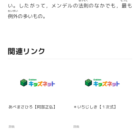
ほうそく
もっと
い。したがって，メンデルの
法則
のなかでも，
最
も
れいがい
例外
の多いもの。
関連リンク
あべまさひろ【阿部正弘】
＊いちじしき【１次式】
辞典
辞典