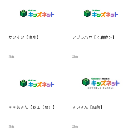
かいすい【海水】
アブラハヤ【＜油鮠＞】
辞典
辞典
＊＊あきた【秋田（県）】
さいきん【細菌】
辞典
辞典