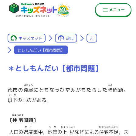
キッズネット
辞典
と
としもんだい【都市問題】
＊としもんだい【都市問題】
はってん
しょ
都市の
発展
にともなうひずみがもたらした
諸
問題。
いか
以下
のものがある。
じゅうたく
〔
住宅
問題〕
かど
ちか
じょうしょう
じゅうたくぶそく
人口の
過度
集中，
地価
の
上昇
などによる
住宅不足
，ス