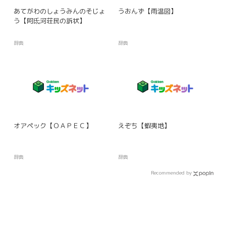
あてがわのしょうみんのそじょ
うおんず【雨温図】
う【阿氐河荘民の訴状】
辞典
辞典
オアペック【ＯＡＰＥＣ】
えぞち【蝦夷地】
辞典
辞典
Recommended by