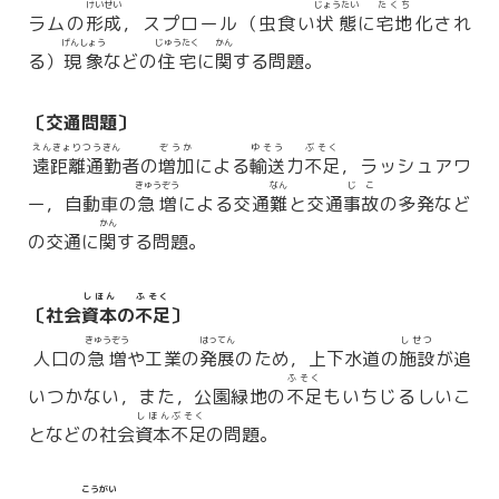
けいせい
じょうたい
たくち
ラムの
形成
，スプロール（虫食い
状態
に
宅地
化され
げんしょう
じゅうたく
かん
る）
現象
などの
住宅
に
関
する問題。
〔交通問題〕
えんきょりつうきん
ぞうか
ゆそう
ぶそく
遠距離通勤
者の
増加
による
輸送
力
不足
，ラッシュアワ
きゅうぞう
なん
じこ
ー，自動車の
急増
による交通
難
と交通
事故
の多発など
かん
の交通に
関
する問題。
しほん
ふそく
〔社会
資本
の
不足
〕
きゅうぞう
はってん
しせつ
人口の
急増
や工業の
発展
のため，上下水道の
施設
が追
ふそく
いつかない，また，公園緑地の
不足
もいちじるしいこ
しほんぶそく
となどの社会
資本不足
の問題。
こうがい