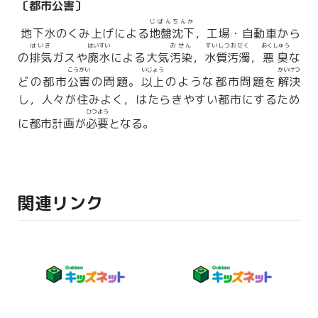
〔都市
公害
〕
じばんちんか
地下水のくみ上げによる
地盤沈下
，工場・自動車から
はいき
はいすい
おせん
すいしつおだく
あくしゅう
の
排気
ガスや
廃水
による大気
汚染
，
水質汚濁
，
悪臭
な
こうがい
いじょう
かいけつ
どの都市
公害
の問題。
以上
のような都市問題を
解決
し，人々が住みよく，はたらきやすい都市にするため
ひつよう
に都市計画が
必要
となる。
関連リンク