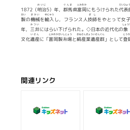
めいじ
ぐんま
とみおか
だいひょ
1872（
明治
5）年，
群馬
県
富岡
にもうけられた
代表
せい
きかい
ゆにゅう
ぎし
製
の
機械
を
輸入
し，フランス人
技師
をやとって女
みつい
しょう
年，
三井
にはらい下げられた。◇日本の近代化の
象
いさん
とみおかせいしじょう
きぬさんぎょういさんぐん
とうろ
文化
遺産
に「
富岡製糸場
と
絹産業遺産群
」として
登
関連リンク