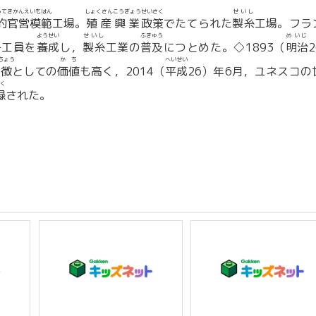
うてきかんえいもはん
しょくさんこうぎょう
せいさく
せいし
的官営模範
工場。
殖産興業
政策
でたてられた
製糸
工場。フラ
ようせい
せいし
ふきゅう
めいじ
子工員を
養成
し，
製糸
工業の
普及
につとめた。◇1893（
明治
ちょう
かち
へいせい
徴
としての
価値
も高く，2014（
平成
26）年6月，ユネスコの
く
録
された。