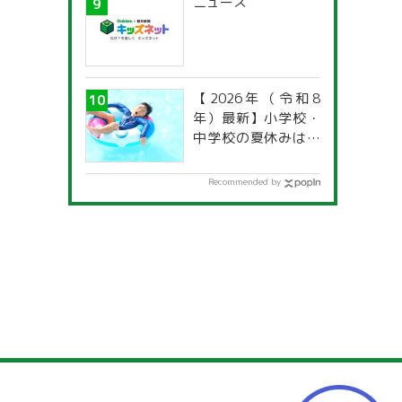
ニュース
【2026年（令和8
年）最新】小学校・
中学校の夏休みはい
つからいつまで？ 都
道府県別「夏季休暇
Recommended by
一覧」