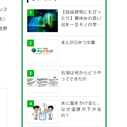
ンス
【自由研究にもぴっ
たり】夏休みの思い
26）
出を一生モノの学び
世界
に！「光の不思議」
探究ガイド
まんがひみつ文庫
石油は何からどうや
ってできたの
氷に塩をかけると、
なぜ温度が下がる
の？