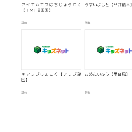
アイエムエフはちじょうこく
うすいよしと【臼井儀人
【ＩＭＦ8条国】
辞典
辞典
＊アラブしょこく【アラブ諸
あめたいふう【雨台風】
国】
辞典
辞典