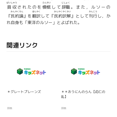
ばいしゅう
ふんがい
じしょく
買収
されたのを
憤慨
して
辞職
。また，ルソーの
みんやくろん
ほんやく
みんやくやくかい
かんこう
『
民約論
』を
翻訳
して『
民約訳解
』として
刊行
し，か
れ自身も「東洋のルソー」とよばれた。
関連リンク
＊グレートプレーンズ
＊＊おうにんのらん【応仁の
乱】
辞典
辞典