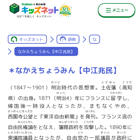
キッズネット
辞典
な
なかえちょうみん【中江兆民】
＊なかえちょうみん【中江兆民】
めいじ
とさはん
こうち
（1847〜1901）
明治
時代の思想家。
土佐藩
（
高知
めいじ
りゅうがく
県）の出身。1871（
明治
4）年にフランスに
留学
し，
帰国後一時役人となったが，まもなくやめ，
さいおんじきんもち
はっかん
西園寺公望
と『東洋自由新聞』を
発刊
。フランス流の
みんけんろん
はんばつせいふ
こうげき
自由
民権論
をとなえ，
藩閥政府
を
攻撃
した。1890年に
しゅうぎいんぎいん
とう
ぎいん
せいふ
衆議院議員
となったが，自由
党
の一部
議員
が
政府
に