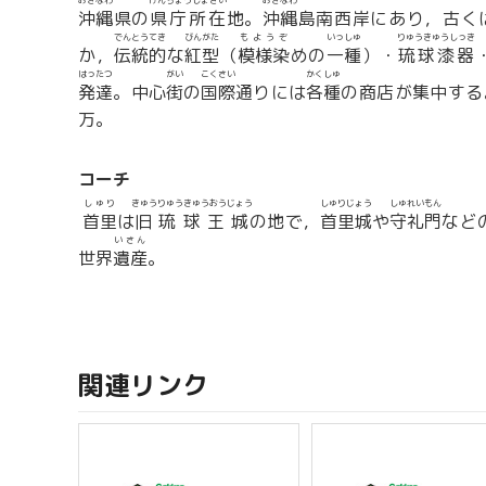
おきなわ
けんちょうしょざい
おきなわ
沖縄
県の
県庁所在
地。
沖縄
島南西岸にあり，古く
でんとうてき
びんがた
もようぞ
いっしゅ
りゅうきゅうしっき
か，
伝統的
な
紅型
（
模様染
めの
一種
）・
琉球漆器
はったつ
がい
こくさい
かくしゅ
発達
。中心
街
の
国際
通りには
各種
の商店が集中する
万。
コーチ
しゅり
きゅうりゅうきゅうおうじょう
しゅりじょう
しゅれいもん
首里
は
旧琉球王城
の地で，
首里城
や
守礼門
など
いさん
世界
遺産
。
関連リンク