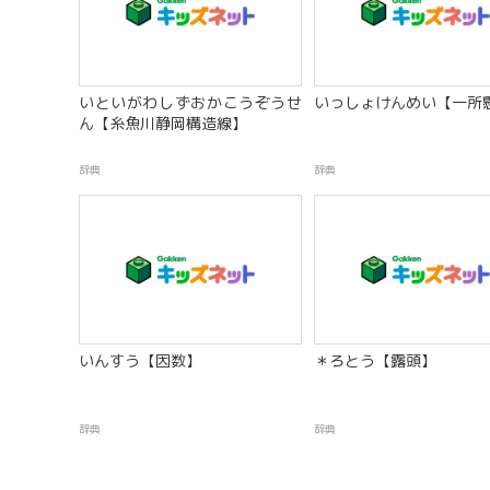
いといがわしずおかこうぞうせ
いっしょけんめい【一所
ん【糸魚川静岡構造線】
辞典
辞典
いんすう【因数】
＊ろとう【露頭】
辞典
辞典