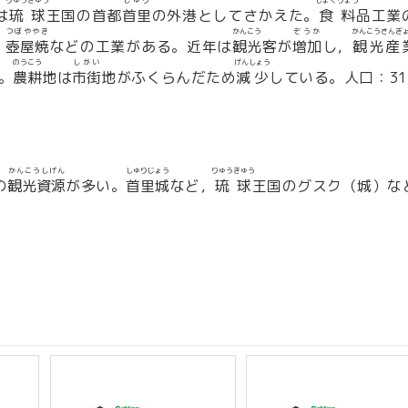
りゅうきゅう
しゅり
しょくりょう
は
琉球
王国の首都
首里
の外港としてさかえた。
食料
品工業
つぼややき
かんこう
ぞうか
かんこうさんぎ
・
壺屋焼
などの工業がある。近年は
観光
客が
増加
し，
観光産
のうこう
しがい
げんしょう
。
農耕
地は
市街
地がふくらんだため
減少
している。人口：31
かんこうしげん
しゅりじょう
りゅうきゅう
の
観光資源
が多い。
首里城
など，
琉球
王国のグスク（城）な