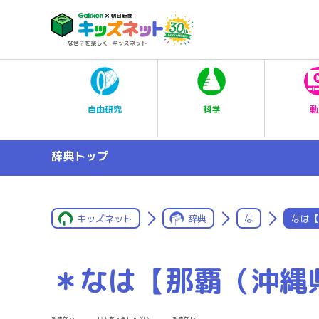
科学
自由研究
動
辞典トップ
キッズネット
辞典
な
なは【
＊なは【那覇（沖縄