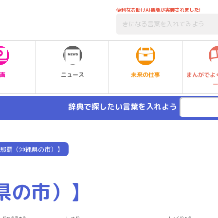
便利なお助けAI機能が実装されました!
未来の仕事
画
ニュース
まんがでよ
辞典で探したい言葉を入れよう
那覇（沖縄県の市）】
県の市）】