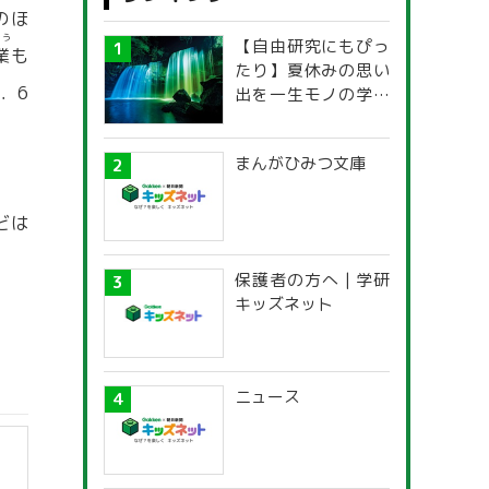
のほ
ょう
【自由研究にもぴっ
業
も
たり】夏休みの思い
．6
出を一生モノの学び
に！「光の不思議」
探究ガイド
まんがひみつ文庫
どは
保護者の方へ | 学研
キッズネット
ニュース