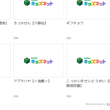
懸命】
ろっかせん【六歌仙】
ギフチョウ
辞典
辞典
アブラハヤ【＜油鮠＞】
こっかいきせいどうめい【
期成同盟】
辞典
辞典
Recommended by