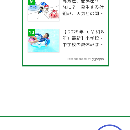
高気圧、低気圧って
なに？ 発生する仕
組み、天気との関係
は？
【2026年（令和8
年）最新】小学校・
中学校の夏休みはい
つからいつまで？ 都
道府県別「夏季休暇
Recommended by
一覧」