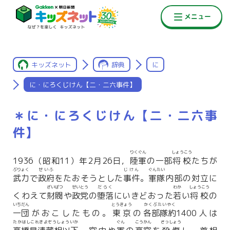
キッズネット
辞典
に
に・にろくじけん【二・二六事件】
＊に・にろくじけん【二・二六事
件】
りくぐん
しょうこう
1936（昭和11）年2月26日，
陸軍
の一部
将校
たちが
ぶりょく
せいふ
じけん
ぐんたい
武力
で
政府
をたおそうとした
事件
。
軍隊
内部の対立に
ざいばつ
せいとう
だらく
わか
しょうこう
くわえて
財閥
や
政党
の
堕落
にいきどおった
若
い
将校
の
いちだん
とうきょう
かくぶたいやく
一団
がおこしたもの。
東京
の
各部隊約
1400人は
たかはしこれきよぞうしょういか
ぐん
こうかん
さっしょう