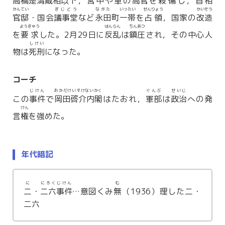
高橋是清蔵相以下
，宮中や
軍
の
高官
を
殺傷
し，首相
かんてい
ぎじどう
ながた
いったい
せんりょう
かいぞう
官邸
・国会
議事堂
など
永田
町
一帯
を
占領
，国家の
改造
ようきゅう
はんらん
ちんあつ
を
要求
した。2月29日に
反乱
は
鎮圧
され，その中心人
しけい
物は
死刑
になった。
コーチ
じけん
おかだけいすけないかく
ぐんぶ
せいじ
この
事件
で
岡田啓介内閣
はたおれ，
軍部
は
政治
への発
けん
言
権
を強めた。
年代暗記
に
にろくじけん
む
二
・
二六事件
…意図くみ
無
（1936）理した二・
二六