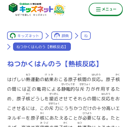
キッズネット
辞典
ね
ねつかくはんのう【熱核反応】
ねつかくはんのう【熱核反応】
ねつ
けっか
かく
はんのう
かく
はげしい
熱
運動の
結果
おこる原子
核
間の
反応
。原子
核
せいでんてき
せきりょく
の間には正の電荷による
静電的
な
斥力
が作用するた
かく
せっきん
はんのう
め，原子
核
どうしを
接近
させてそれらの間に
反応
をお
せきりょく
こさせるには，この
斥力
にうちかつだけの十分高いエ
かく
ひつよう
ネルギーを原子
核
にあたえることが
必要
になる。たと
みつど
かく
ねつ