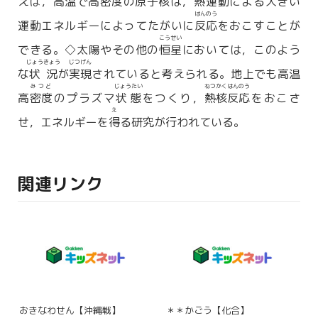
えば，高温で高
密度
の原子
核
は，
熱
運動による大きい
はんのう
運動エネルギーによってたがいに
反応
をおこすことが
こうせい
できる。◇太陽やその他の
恒星
においては，このよう
じょうきょう
じつげん
な
状況
が
実現
されていると考えられる。地上でも高温
みつど
じょうたい
ねつかくはんのう
高
密度
のプラズマ
状態
をつくり，
熱核反応
をおこさ
え
せ，エネルギーを
得
る研究が行われている。
関連リンク
おきなわせん【沖縄戦】
＊＊かごう【化合】