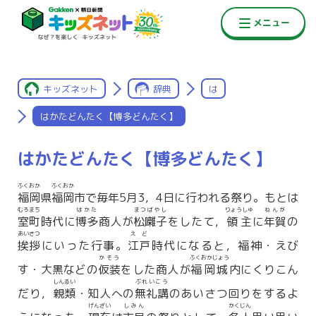
キッズネット
辞典
は
はかたどんたく【博多どんたく】
はかたどんたく【博多どんたく】
ふくおか
ふくおか
福岡
県
福岡
市で毎年5月3，4日に行われる祭り。もとは
むろまち
はかた
まつばやし
りょうしゅ
ねんが
室町
時代に
博多
商人が
松囃子
をしたて，
領主
に
年賀
の
あいさつ
えど
挨拶
にいった行事。
江戸
時代になると，福神・えび
かそう
ふくおかじょう
す・大黒などの
仮装
をした商人が
福岡城
内にくりこん
しんるい
ぶれいこう
だり，
親類
・知人への
無礼講
のあいさつ回りをするよ
げんざい
しみん
かくじん