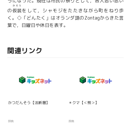
うになった。
現在
は
市民
の祭りとして，
各人
思い思い
かそう
の
仮装
をして，シャモジをたたきながら町をねり歩
く。◇「どんたく」はオランダ語のZontagからきた言
葉で，日曜日や休日を表す。
関連リンク
かつだんそう【活断層】
＊クマ【＜熊＞】
辞典
辞典