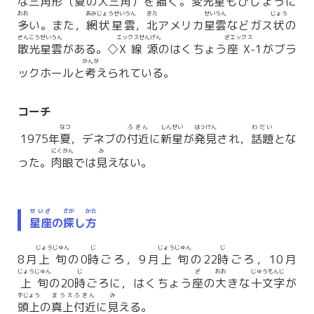
な
三角形
（
夏
の
大三角
）を
描
く。
変光星
もひじょうに
おお
あみじょうせいうん
きた
せいうん
じょう
多
い。また，
網状星雲
，
北
アメリカ
星雲
などガス
状
の
さんこうせいうん
エックスせんげん
ざエックス
散光星雲
がある。◇
X線源
のはくちょう
座X
-1がブラ
かんが
ックホールと
考
えられている。
コーチ
なつ
ふきん
しんせい
はっけん
わだい
1975年
夏
，デネブの
付近
に
新星
が
発見
され，
話題
とな
にくがん
み
った。
肉眼
では
見
えない。
せいざ
さが
かた
星座
の
探
し
方
じょうじゅん
じ
じょうじゅん
じ
8月
上旬
の0
時
ごろ，9月
上旬
の22
時
ごろ，10月
じょうじゅん
じ
ざ
おお
じゅうもんじ
上旬
の20
時
ごろに，はくちょう
座
の
大
きな
十文字
が
ずじょう
まうえふきん
み
頭上
の
真上付近
に
見
える。