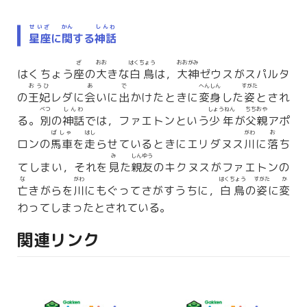
せいざ
かん
しんわ
星座
に
関
する
神話
ざ
おお
はくちょう
おおがみ
はくちょう
座
の
大
きな
白鳥
は，
大神
ゼウスがスパルタ
おうひ
あ
で
へんしん
すがた
の
王妃
レダに
会
いに
出
かけたときに
変身
した
姿
とされ
べつ
しんわ
しょうねん
ちちおや
る。
別
の
神話
では，ファエトンという
少年
が
父親
アポ
ばしゃ
はし
がわ
お
ロンの
馬車
を
走
らせているときにエリダヌス
川
に
落
ち
み
しんゆう
てしまい，それを
見
た
親友
のキクヌスがファエトンの
な
がわ
はくちょう
すがた
か
亡
きがらを
川
にもぐってさがすうちに，
白鳥
の
姿
に
変
わってしまったとされている。
関連リンク