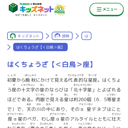
キッズネット
辞典
は
はくちょうざ【＜白鳥＞座】
はくちょうざ【＜白鳥＞座】
しょか
ばんしゅう
み
だいひょうてき
せいざ
初夏
から
晩秋
にかけて
見
える
代表的
な
星座
。はくちょ
ざ
じゅうもんじ
ほし
きたじゅうじせい
う
座
の
十文字
の
星
のならびは「
北十字星
」とよばれる
にくがん
み
ほし
やく
こ
とうせい
ほどである。
肉眼
で
見
える
星
は
約
260
個
（6．5
等星
ま
あま
がわ
なか
アルファせい
で）で，
天
の
川
の
中
にあり，その
α星
デネブはこと
ざアルファせい
ざアルファせい
そうだい
座α星
のベガ，わし
座α星
のアルタイルとともに
壮大
さんかくけい
なつ
だいさんかく
えが
へんこうせい