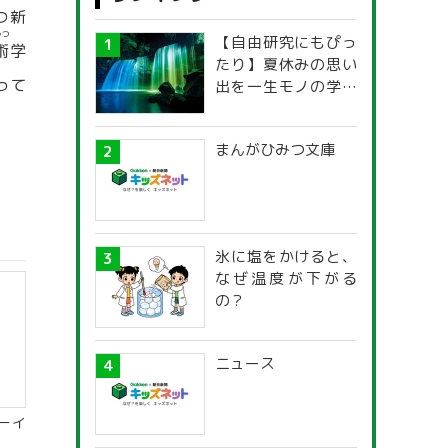
つ新
ゅつ
【自由研究にもぴっ
術
学
たり】夏休みの思い
って
出を一生モノの学び
に！「光の不思議」
探究ガイド
まんがひみつ文庫
氷に塩をかけると、
なぜ温度が下がる
の？
ニュース
ーイ