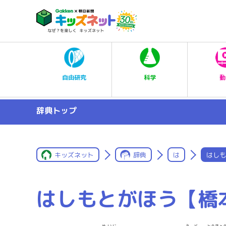
科学
自由研究
動
辞典トップ
キッズネット
辞典
は
はしも
はしもとがほう【橋