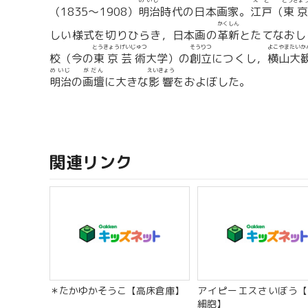
めいじ
えど
とうきょ
（1835〜1908）
明治
時代の日本画家。
江戸
（
東京
かくしん
しい様式を切りひらき，日本画の
革新
とたてなおし
とうきょうげいじゅつ
そうりつ
よこやまたいか
校（今の
東京芸術
大学）の
創立
につくし，
横山大
めいじ
がだん
えいきょう
明治
の
画壇
に大きな
影響
をおよぼした。
関連リンク
＊たかゆかそうこ【高床倉庫】
アイピーエスさいぼう【
細胞】