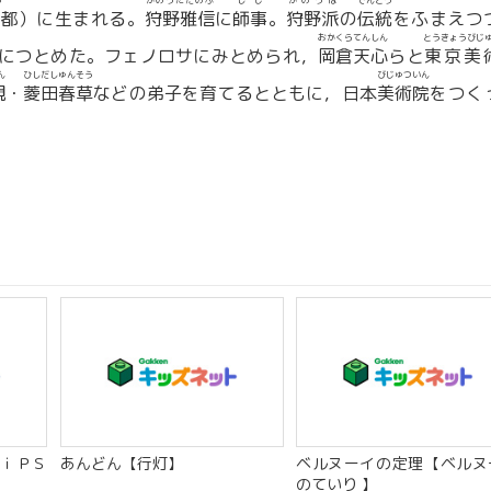
う
かのうただのぶ
しじ
かのうは
でんとう
都）に生まれる。
狩野雅信
に
師事
。
狩野派
の
伝統
をふまえつ
おかくらてんしん
とうきょうびじ
につとめた。フェノロサにみとめられ，
岡倉天心
らと
東京美
ん
ひしだしゅんそう
びじゅついん
観
・
菱田春草
などの弟子を育てるとともに，日本
美術院
をつく
ｉＰＳ
あんどん【行灯】
ベルヌーイの定理【ベルヌ
のていり 】