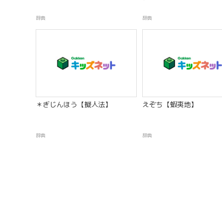
辞典
辞典
＊ぎじんほう【擬人法】
えぞち【蝦夷地】
辞典
辞典