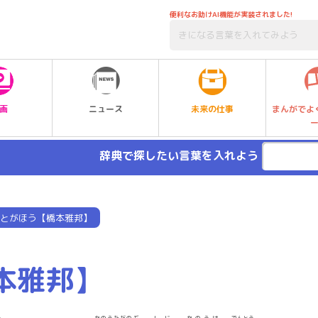
便利なお助けAI機能が実装されました!
未来の仕事
画
ニュース
まんがでよ
辞典で探したい言葉を入れよう
とがほう【橋本雅邦】
本雅邦】