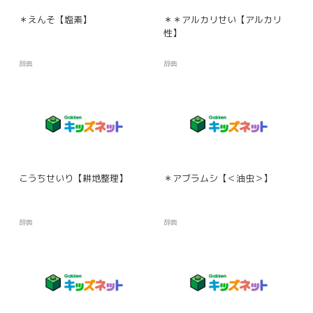
＊えんそ【塩素】
＊＊アルカリせい【アルカリ
性】
辞典
辞典
こうちせいり【耕地整理】
＊アブラムシ【＜油虫＞】
辞典
辞典