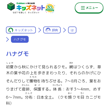
キッズネット
辞典
は
ハナグモ
ハナグモ
しょか
あみ
初夏
から秋にかけて見られるクモ。
網
はつくらず，草
木の葉や花の上を歩きまわったり，それらのかげにひ
えもの
そんだりして
獲物
を待ちぶせる。7〜8月ごろ，葉をお
さんらん
ほご
たいちょう
りまげて
産卵
，
保護
する。
体長
：おす3〜4mm，めす
ぶんぷ
るい
もく
6〜7mm。
分布
：日本全土。（クモ
類
クモ
目
カニグモ
科）